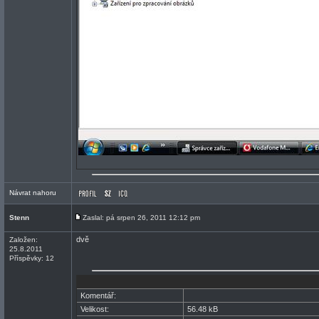
Návrat nahoru
Stenn
Zaslal: pá srpen 26, 2011 12:12 pm
dvě
Založen:
25.8.2011
Příspěvky: 12
Komentář:
Velikost:
56.48 kB