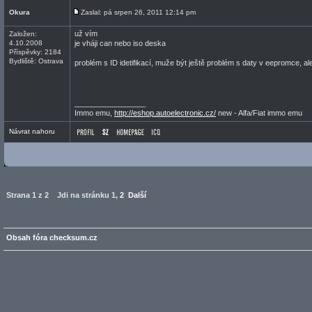
Okura
Zaslal: pá srpen 26, 2011 12:14 pm
už vím
Založen:
4.10.2008
je vháji can nebo iso deska
Příspěvky: 2184
Bydliště: Ostrava
problém s ID idetifikací, muže být ještě problém s daty v eepromce, a
_________________
Immo emu,
http://eshop.autoelectronic.cz/
new - Alfa/Fiat immo emu
Návrat nahoru
Strana
1
z
2
Jdi na stránku
1
,
2
Další
Obsah fóra checksum.cz