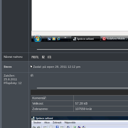
Návrat nahoru
Stenn
Zaslal: pá srpen 26, 2011 12:12 pm
tři
Založen:
25.8.2011
Příspěvky: 12
Komentář:
Velikost:
57.28 kB
Zobrazeno:
107559 krát