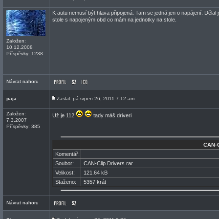
K autu nemusí být hlava připojená. Tam se jedná jen o napájení. Dělal j
stole s napojeným obd co mám na jednotky na stole.
Založen:
10.12.2008
Příspěvky: 1238
Návrat nahoru
paja
Zaslal: pá srpen 26, 2011 7:12 am
Založen:
Už je 112
tady máš driveri
7.3.2007
Příspěvky: 385
CAN-Cl
Komentář:
Soubor:
CAN-Clip Drivers.rar
Velikost:
121.64 kB
Staženo:
5357 krát
Návrat nahoru