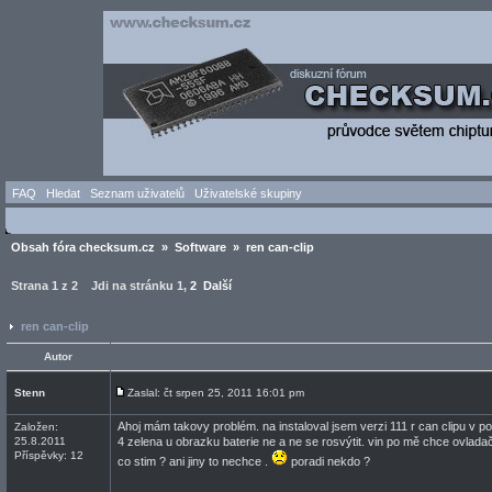
FAQ
Hledat
Seznam uživatelů
Uživatelské skupiny
Obsah fóra checksum.cz
»
Software
» ren can-clip
Strana
1
z
2
Jdi na stránku
1
,
2
Další
ren can-clip
Autor
Stenn
Zaslal: čt srpen 25, 2011 16:01 pm
Ahoj mám takovy problém. na instaloval jsem verzi 111 r can clipu v po
Založen:
25.8.2011
4 zelena u obrazku baterie ne a ne se rosvýtit. vin po mě chce ovlad
Příspěvky: 12
co stim ? ani jiny to nechce .
poradi nekdo ?