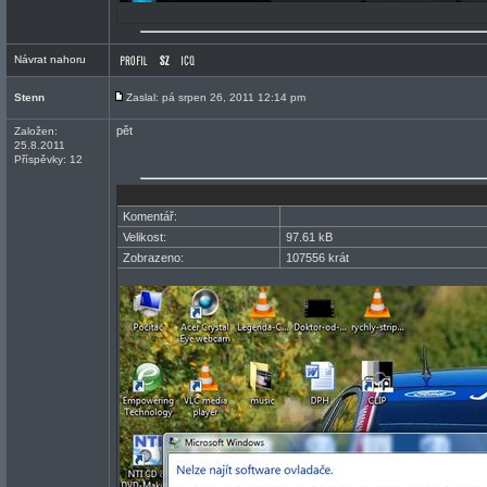
Návrat nahoru
Stenn
Zaslal: pá srpen 26, 2011 12:14 pm
pět
Založen:
25.8.2011
Příspěvky: 12
Komentář:
Velikost:
97.61 kB
Zobrazeno:
107556 krát