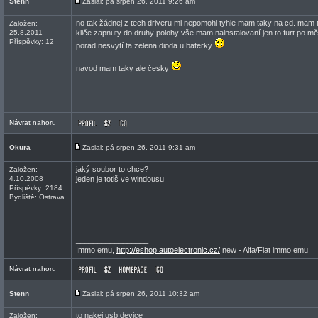
Stenn
Zaslal: pá srpen 26, 2011 9:26 am
no tak žádnej z tech driveru mi nepomohl tyhle mam taky na cd. mam 
Založen:
25.8.2011
kliče zapnuty do druhy polohy vše mam nainstalovaní jen to furt po m
Příspěvky: 12
porad nesvytí ta zelena dioda u baterky
navod mam taky ale česky
Návrat nahoru
Okura
Zaslal: pá srpen 26, 2011 9:31 am
jaký soubor to chce?
Založen:
4.10.2008
jeden je totiš ve windousu
Příspěvky: 2184
Bydliště: Ostrava
_________________
Immo emu,
http://eshop.autoelectronic.cz/
new - Alfa/Fiat immo emu
Návrat nahoru
Stenn
Zaslal: pá srpen 26, 2011 10:32 am
to nakej usb device
Založen: