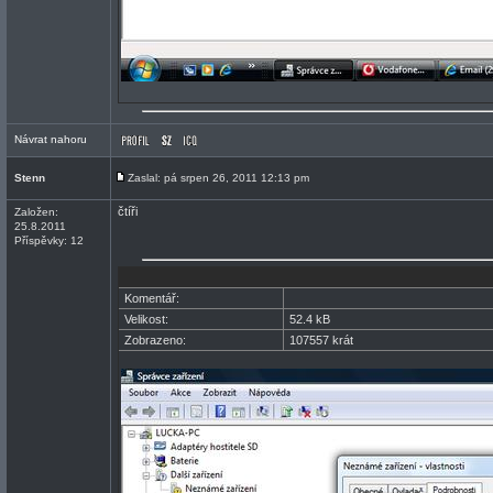
Návrat nahoru
Stenn
Zaslal: pá srpen 26, 2011 12:13 pm
čtíři
Založen:
25.8.2011
Příspěvky: 12
Komentář:
Velikost:
52.4 kB
Zobrazeno:
107557 krát