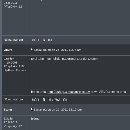
25.8.2011
Příspěvky: 12
Návrat nahoru
Okura
Zaslal: pá srpen 26, 2011 11:27 am
to si toho moc neřekl, nascrenuj to a dej to sem
Založen:
4.10.2008
Příspěvky: 2184
Bydliště: Ostrava
_________________
Immo emu,
http://eshop.autoelectronic.cz/
new - Alfa/Fiat immo emu
Návrat nahoru
Stenn
Zaslal: pá srpen 26, 2011 12:10 pm
jedna
Založen:
25.8.2011
Příspěvky: 12