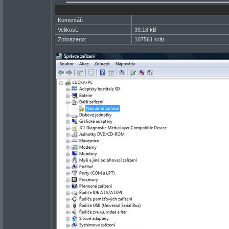
Komentář:
Velikost:
39.18 kB
Zobrazeno:
107561 krát