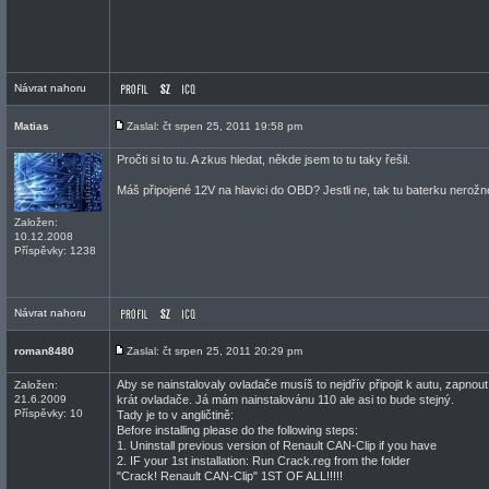
Návrat nahoru
Matias
Zaslal: čt srpen 25, 2011 19:58 pm
Pročti si to tu. A zkus hledat, někde jsem to tu taky řešil.
Máš připojené 12V na hlavici do OBD? Jestli ne, tak tu baterku nerožn
Založen:
10.12.2008
Příspěvky: 1238
Návrat nahoru
roman8480
Zaslal: čt srpen 25, 2011 20:29 pm
Aby se nainstalovaly ovladače musíš to nejdřív připojit k autu, zapnou
Založen:
21.6.2009
krát ovladače. Já mám nainstalovánu 110 ale asi to bude stejný.
Příspěvky: 10
Tady je to v angličtině:
Before installing please do the following steps:
1. Uninstall previous version of Renault CAN-Clip if you have
2. IF your 1st installation: Run Crack.reg from the folder
"Crack! Renault CAN-Clip" 1ST OF ALL!!!!!