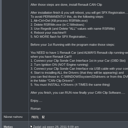
After those steps are done, install Renault CAN-Clip
After installation finish & you will reboot, you will get SPX Registration...
To avoid PERMANENTLY this, do the following steps:
1. Alt+Ctrl+Del (Kill process RSRWin.exe)
2. Delete RSRWin.exe (in C:\Windows)
3. Use Regedit (and Delete "ALL" values with name RSRWin)
4. Reboot your machine!!!
5. NO MORE flash for SPX Registration...
Before your 1st Running with the program make those steps:
You NEED to have 1 Renault Car (and ALWAYS Renault clip running-w
when you have Renault Car!!!
1. Connect your Clip Sonde Can Interface 1st in your Car (OBD Slot)
2. Turn Ignition ON (NOT Engine running)
3. Connect your Clip Sonde Can Interface via USB cable with your co
4. Start to installing ALL the Drivers (that they will be appearing) and
you can find those in: C:\WINDOWS\system32\drivers or from this D
in the folder "CAN-Clip Drivers".
5. You must INSTALL 4 Drivers (4 TIMES the same thing)
After you finish, you can RUN now finally your CAN-Clip Software.....
Enjoy.....
Roman
Návrat nahoru
Matias
Zaslal: pá srpen 26, 2011 6:09 am