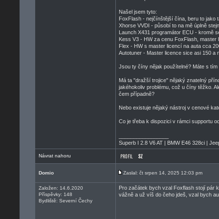
Našel jsem tyto:
FoxFlash - nejčínštější čína, beru to jako 
Xhorse VVDI - působí to na mě úplně stejn
Launch X431 programátor ECU - kromě se
Kess V3 - HW za cenu FoxFlash, master lic
Flex - HW s master licencí na auta cca 200
Autotuner - Master licence sice asi 150 a
Jsou ty číny nějak použítelné? Máte s tím
Má ta "dražší trojice" nějaký znatelný pří
jakéhokoliv problému, což u číny těžko. Ale
čem případně?
Nebo existuje nějaký nástroj v cenové kat
Co je třeba k dispozici v rámci supportu 
_________________
Superb I 2.8 V6 AT | BMW E46 328ci | Je
Návrat nahoru
Domio
Zaslal: čt srpen 14, 2025 12:03 pm
Pro začátek bych vzal Foxflash stojí pár 
Založen: 14.6.2020
Příspěvky: 148
vážně a už víš do čeho jdeš, vzal bych au
Bydliště: Severní Čechy