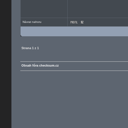
Návrat nahoru
Strana
1
z
1
Obsah fóra checksum.cz