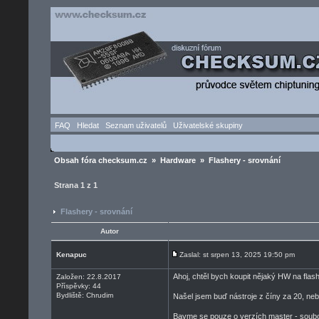
FAQ
Hledat
Seznam uživatelů
Uživatelské skupiny
Obsah fóra checksum.cz
»
Hardware
» Flashery - srovnání
Strana
1
z
1
Flashery - srovnání
Autor
Kenapuc
Zaslal: st srpen 13, 2025 19:50 pm
Ahoj, chtěl bych koupit nějaký HW na flash
Založen: 22.8.2017
Příspěvky: 44
Bydliště: Chrudim
Našel jsem buď nástroje z číny za 20, nebo
Bavme se pouze o verzích master - soubo