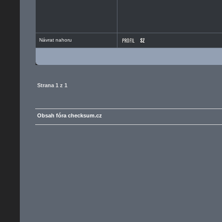
Návrat nahoru
Strana
1
z
1
Obsah fóra checksum.cz