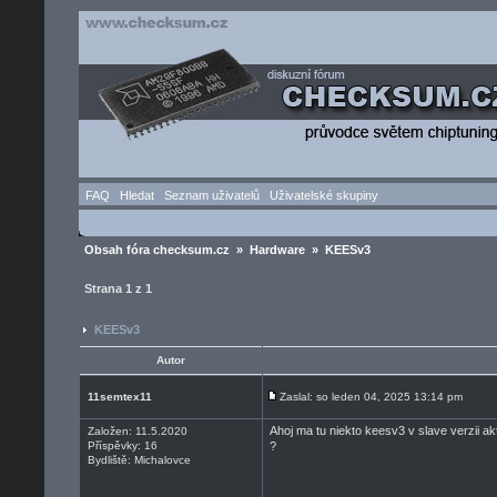
FAQ
Hledat
Seznam uživatelů
Uživatelské skupiny
Obsah fóra checksum.cz
»
Hardware
» KEESv3
Strana
1
z
1
KEESv3
Autor
11semtex11
Zaslal: so leden 04, 2025 13:14 pm
Ahoj ma tu niekto keesv3 v slave verz
Založen: 11.5.2020
Příspěvky: 16
?
Bydliště: Michalovce