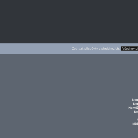
Zobrazit příspěvky z předchozích:
Nem
Ne
Nemůž
Ne
Mů