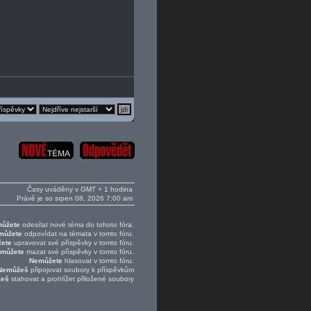
Časy uváděny v GMT + 1 hodina
Právě je so srpen 08, 2026 7:00 am
ůžete
odesílat nové téma do tohoto fóra.
můžete
odpovídat na témata v tomto fóru.
ete
upravovat své příspěvky v tomto fóru.
můžete
mazat své příspěvky v tomto fóru.
Nemůžete
hlasovat v tomto fóru.
Nemůžeš
připojovat soubory k příspěvkům
žeš
stahovat a prohlížet přiložené soubory