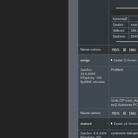
Komentář:
Soubor:
seat 
Velikost:
186.
Staženo:
2543
Návrat nahoru
amigo
Zaslal: čt červe
Problem
Založen:
19.6.2009
Příspěvky: 799
Bydliště: slovakia
______________
Vcds,OP-com,,Aut
esi2,Autotuner,PC
Návrat nahoru
dodoxd
Zaslal: pá červe
vyriesene dakuje
Založen: 8.9.2009
Příspěvky: 591