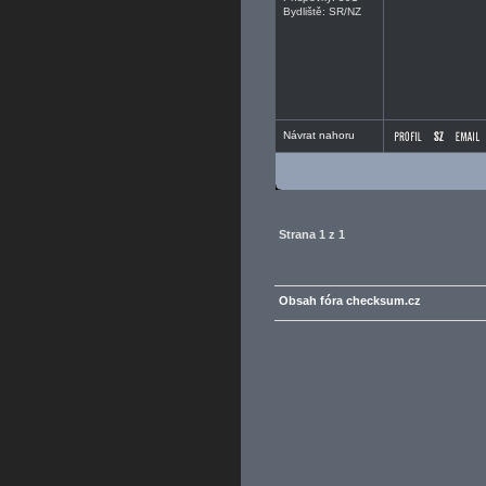
Bydliště: SR/NZ
Návrat nahoru
Strana
1
z
1
Obsah fóra checksum.cz