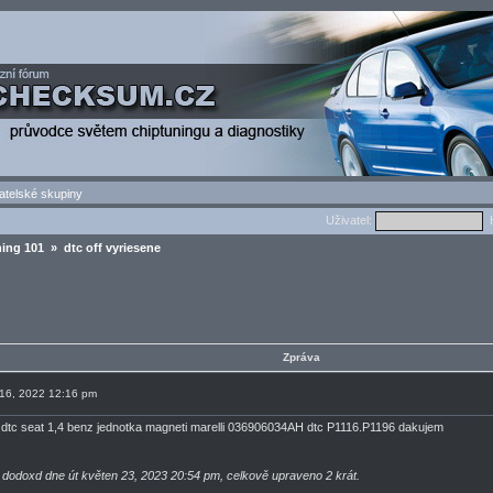
atelské skupiny
Uživatel:
H
ing 101
» dtc off vyriesene
Zpráva
n 16, 2022 12:16 pm
 dtc seat 1,4 benz jednotka magneti marelli 036906034AH dtc P1116.P1196 dakujem
 dodoxd dne út květen 23, 2023 20:54 pm, celkově upraveno 2 krát.