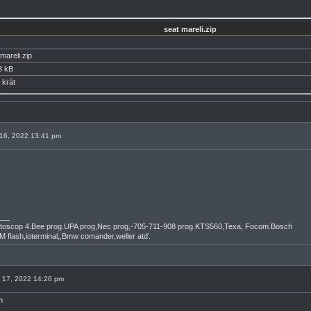
seat mareli.zip
mareli.zip
3 kB
 krát
n 16, 2022 13:41 pm
___
oscop 4.Bee prog.UPA prog,Nec prog,-705-711-908 prog.KTS560,Texa, Focom.Bosch
M flash,ioterminal,,Bmw comander,weller atď.
n 17, 2022 14:26 pm
m