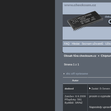
FAQ
Hledat
Seznam uživatelů
Uživ
Obsah fóra checksum.cz
»
Chiptun
Strana
1
z
1
dtc off vyriesene
Autor
dodoxd
Zaslal: čt červe
prosim o vypnutie
Založen: 8.9.2009
Příspěvky: 591
Bydliště: SR/NZ
Naposledy upravil