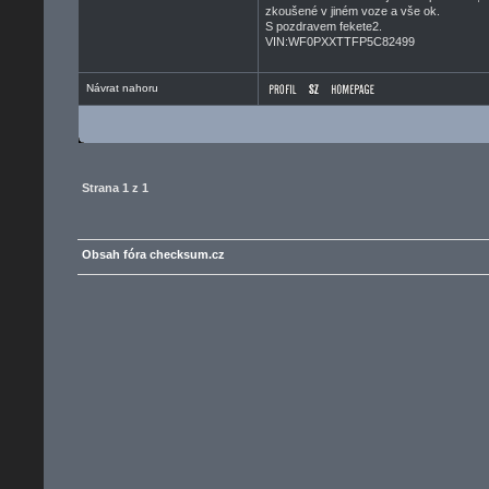
zkoušené v jiném voze a vše ok.
S pozdravem fekete2.
VIN:WF0PXXTTFP5C82499
Návrat nahoru
Strana
1
z
1
Obsah fóra checksum.cz