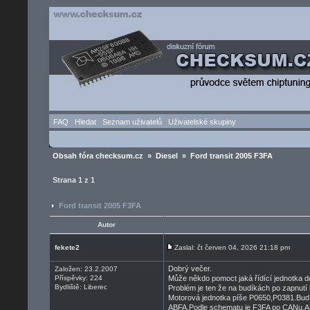
FAQ
Hledat
Seznam uživatelů
Uživatelské skupiny
Obsah fóra checksum.cz
»
Diesel
» Ford transit 2005 F3FA
Strana
1
z
1
Ford transit 2005 F3FA
Autor
fekete2
Zaslal: čt červen 04, 2026 21:18 pm
Dobrý večer.
Založen: 23.2.2007
Příspěvky: 224
Může někdo pomoct jaká řídící jednotka do
Bydliště: Liberec
Problém je ten že na budíkách po zapnutí k
Motorová jednotka píše P0650,P0381.Budíky
ABFA.Podle schematu je F3FA po CANu,AB