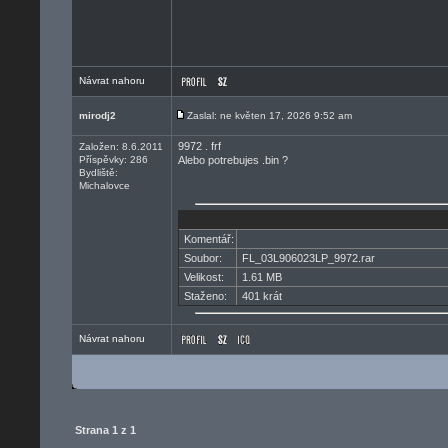
Návrat nahoru
mirodj2
Zaslal: ne květen 17, 2026 9:52 am
9972 . frf
Založen: 8.6.2011
Příspěvky: 286
Alebo potrebujes .bin ?
Bydliště:
Michalovce
Komentář:
Soubor:
FL_03L906023LP_9972.rar
Velikost:
1.61 MB
Staženo:
401 krát
Návrat nahoru
Strana
1
z
1