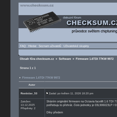
FAQ
Hledat
Seznam uživatelů
Uživatelské skupiny
Obsah fóra checksum.cz
»
Software
» Firmware 1.6TDI 77KW 9972
Strana
1
z
1
Firmware 1.6TDI 77KW 9972
Autor
Rostislav_53
Zaslal: po květen 11, 2026 18:20 pm
Sháním originální firmware na Octavia facelift 1.6 TDI
Založen:
13.12.2025
potřtebuju to přehrát. číslo jednotky je 03L906023LP /
Příspěvky: 2
Díky předem