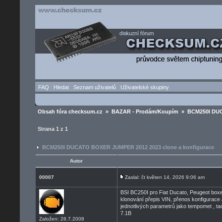
FAQ
Hledat
Seznam uživatelů
Uživatelské skupiny
Obsah fóra checksum.cz
»
BAZAR - Prodám/Koupím
» BCM250I DUCA
Strana
1
z
1
BCM250I DUCATO BOXER JUMPER 2012 2023 clone a konfigurace
Autor
00007
Zaslal: čt květen 14, 2026 9:06 am
BSI BC250I pro Fiat Ducato, Peugeot boxe
klonování přepis VIN, přenos konfigurace 
jednotlivých parametrů jako tempomet , ta
7.1B
Založen: 28.7.2008