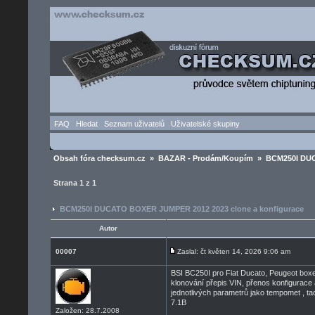
FAQ
Hledat
Seznam uživatelů
Uživatelské skupiny
Obsah fóra checksum.cz
»
BAZAR - Prodám/Koupím
» BCM250I DUCA
Strana
1
z
1
BCM250I DUCATO BOXER JUMPER 2012 2023 clone a konfigurace
Autor
00007
Zaslal: čt květen 14, 2026 9:06 am
BSI BC250I pro Fiat Ducato, Peugeot boxe
klonování přepis VIN, přenos konfigurace 
jednotlivých parametrů jako tempomet , ta
7.1B
Založen: 28.7.2008