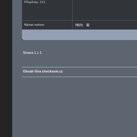
Příspěvky: 212
Návrat nahoru
Strana
1
z
1
Obsah fóra checksum.cz