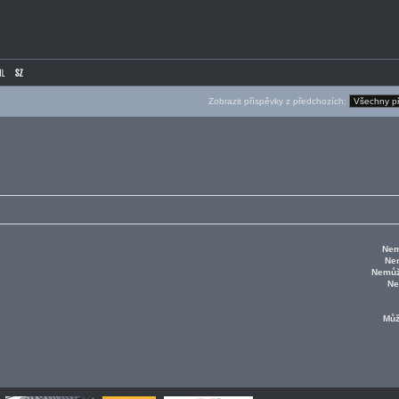
Zobrazit příspěvky z předchozích:
Nem
Ne
Nemůž
Ne
Mů