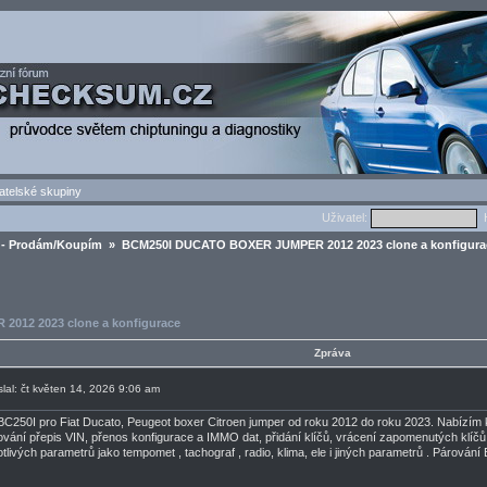
atelské skupiny
Uživatel:
H
- Prodám/Koupím
» BCM250I DUCATO BOXER JUMPER 2012 2023 clone a konfigura
012 2023 clone a konfigurace
Zpráva
slal: čt květen 14, 2026 9:06 am
BC250I pro Fiat Ducato, Peugeot boxer Citroen jumper od roku 2012 do roku 2023. Nabízím 
ování přepis VIN, přenos konfigurace a IMMO dat, přidání klíčů, vrácení zapomenutých klíčů 
otlivých parametrů jako tempomet , tachograf , radio, klima, ele i jiných parametrů . Párová