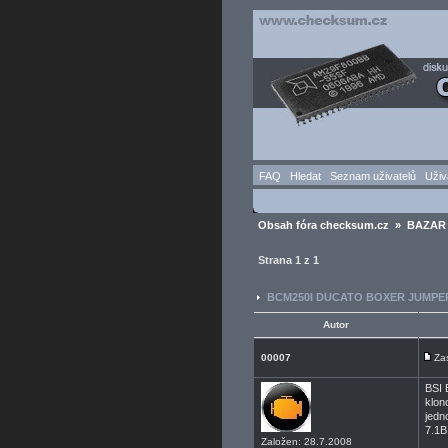
FAQ
Hledat
Seznam uživatelů
Uživ
Obsah fóra checksum.cz
»
BAZAR 
Strana
1
z
1
BCM250I DUCATO BOXER JUMPER 2
Autor
00007
Za
BSI 
klon
jedn
7.1B
Založen: 28.7.2008