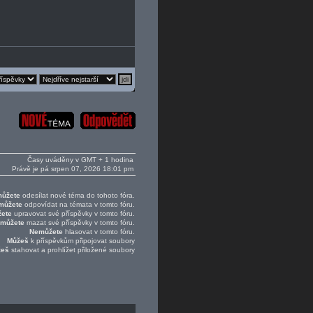
Časy uváděny v GMT + 1 hodina
Právě je pá srpen 07, 2026 18:01 pm
ůžete
odesílat nové téma do tohoto fóra.
můžete
odpovídat na témata v tomto fóru.
ete
upravovat své příspěvky v tomto fóru.
můžete
mazat své příspěvky v tomto fóru.
Nemůžete
hlasovat v tomto fóru.
Můžeš
k příspěvkům připojovat soubory
žeš
stahovat a prohlížet přiložené soubory