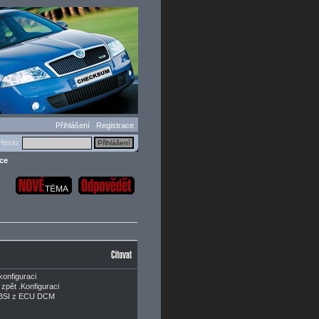
Přihlášení
Registrace
eslo:
ce
konfiguraci
zpět .Konfiguraci
ní BSI z ECU DCM