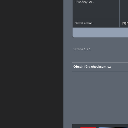
Příspěvky: 212
Návrat nahoru
Strana
1
z
1
Obsah fóra checksum.cz