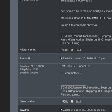
Bydliště: Jihlava
To jsou jake moduly ecu ?
cetl jsem ze by to melo se delat jen v mot
Mercedes-Benz PLD MR IMMO OFF pro ná
Ja ma tuto ecu podle obrazku
_________________
BDM 100,Renault Tool decoder,.,Beeprog,
Kess +Ktag, Abritus. Digi prog III. Orange 
Flex ecu tuning.
Návrat nahoru
RomanP
Zaslal: čt duben 30, 2026 18:15 pm
RM - ecu SCR adeblu ?
Založen: 29.11.2008
Příspěvky: 1540
Bydliště: Jihlava
FR ecu motoru ?
_________________
BDM 100,Renault Tool decoder,.,Beeprog,
Kess +Ktag, Abritus. Digi prog III. Orange 
Flex ecu tuning.
Návrat nahoru
anydraj
Zaslal: čt duben 30, 2026 20:27 pm