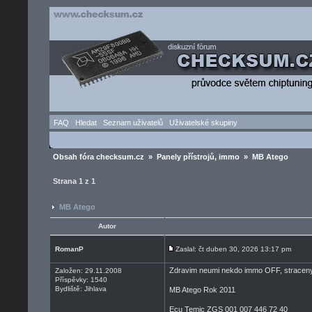
FAQ
Hledat
Seznam uživatelů
Uživatelské skupiny
Obsah fóra checksum.cz
»
Panely přístrojů, immo
» MB Atego
Strana
1
z
1
MB Atego
Autor
RomanP
Zaslal: čt duben 30, 2026 13:17 pm
Zdravim neumi nekdo immo OFF, straceny k
Založen: 29.11.2008
Příspěvky: 1540
Bydliště: Jihlava
MB Atego Rok 2011
Ecu Temic ZGS 001 007 446 72 40