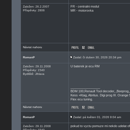
FR - centralni modul
Založen: 26.2.2007
Příspěvky: 2806
MR - motorovka
Návrat nahoru
RomanP
Zaslal: čt duben 30, 2026 20:34 pm
U baterek je ecu RM
Založen: 29.11.2008
Příspěvky: 1540
Bydliště: Jihlava
_________________
BDM 100,Renault Tool decoder,.,Beeprog,
Kess +Ktag, Abritus. Digi prog III. Orange 
Flex ecu tuning.
Návrat nahoru
RomanP
Zaslal: pá květen 01, 2026 9:04 am
pokud to vyctu pomuze mi nekdo udelat of
Založen: 29.11.2008
Příspěvky: 1540