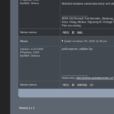
Bydliště: Jihlava
Bohužel nemáme zamecnika který umí udě
_________________
BDM 100,Renault Tool decoder,.,Beeprog,
Kess +Ktag, Abritus. Digi prog III. Orange 
Flex ecu tuning.
Návrat nahoru
Okura
Zaslal: út květen 05, 2026 12:39 pm
pošli eeprom, udělám čip
Založen: 4.10.2008
Příspěvky: 2184
Bydliště: Ostrava
_________________
Immo emu,
http://eshop.autoelectronic.cz/
Návrat nahoru
Strana
1
z
1