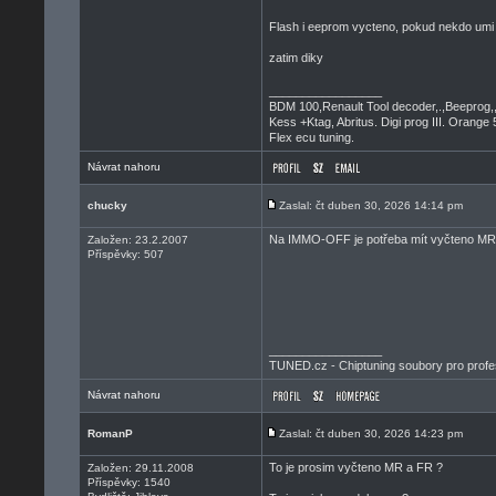
Flash i eeprom vycteno, pokud nekdo umi 
zatim diky
_________________
BDM 100,Renault Tool decoder,.,Beeprog,
Kess +Ktag, Abritus. Digi prog III. Orange 
Flex ecu tuning.
Návrat nahoru
chucky
Zaslal: čt duben 30, 2026 14:14 pm
Na IMMO-OFF je potřeba mít vyčteno MR
Založen: 23.2.2007
Příspěvky: 507
_________________
TUNED.cz - Chiptuning soubory pro profe
Návrat nahoru
RomanP
Zaslal: čt duben 30, 2026 14:23 pm
To je prosim vyčteno MR a FR ?
Založen: 29.11.2008
Příspěvky: 1540