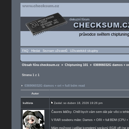
FAQ
Hledat
Seznam uživatelů
Uživatelské skupiny
Obsah fóra checksum.cz
»
Chiptuning 101
» 036906032G damos + ori
Strana
1
z
1
036906032G damos + ori + full bdm read
Autor
kultista
Zaslal: so duben 18, 2026 19:26 pm
Čauves lidičky. Chtěl bych vám sem dát pár věci o tehle 
V RAR souboru máte: Damos + ORI + full BDM (CPU
Mám možnost i udělat kompletní správný EGR off (ne j