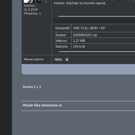
metodu. Kdyžtak mi muzete napsat.
Založen:
11.4.2026
Příspěvky: 1
Komentář:
ORI, FULL BDM + KP
Soubor:
036906032G.zip
Velikost:
1.27 MB
Staženo:
143 krát
Návrat nahoru
Strana
1
z
1
Obsah fóra checksum.cz