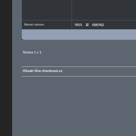
Návrat nahoru
Strana
1
z
1
Obsah fóra checksum.cz