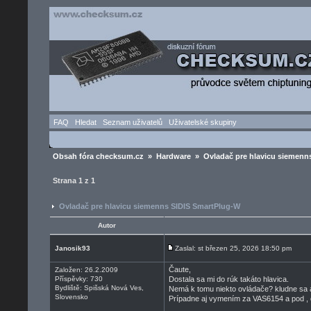
FAQ
Hledat
Seznam uživatelů
Uživatelské skupiny
Obsah fóra checksum.cz
»
Hardware
» Ovladač pre hlavicu siemenn
Strana
1
z
1
Ovladač pre hlavicu siemenns SIDIS SmartPlug-W
Autor
Janosik93
Zaslal: st březen 25, 2026 18:50 pm
Čaute,
Založen: 26.2.2009
Příspěvky: 730
Dostala sa mi do rúk takáto hlavica.
Bydliště: Spišská Nová Ves,
Nemá k tomu niekto ovládače? kludne sa 
Slovensko
Prípadne aj vymením za VAS6154 a pod ,