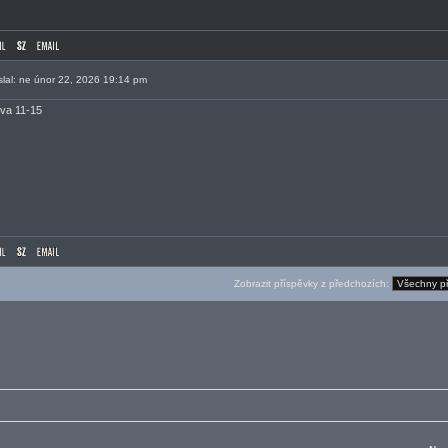
slal: ne únor 22, 2026 19:14 pm
iva 11-15
Zobrazit příspěvky z předchozích: