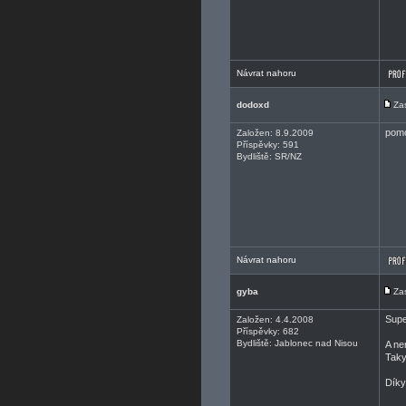
Návrat nahoru
dodoxd
Za
pom
Založen: 8.9.2009
Příspěvky: 591
Bydliště: SR/NZ
Návrat nahoru
gyba
Za
Sup
Založen: 4.4.2008
Příspěvky: 682
Bydliště: Jablonec nad Nisou
A ne
Taky
Dík