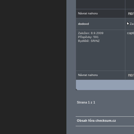
Návrat nahoru
dodoxd
Za
capt
Založen: 8.9.2009
Příspěvky: 591
Bydliště: SR/NZ
Návrat nahoru
Strana
1
z
1
Obsah fóra checksum.cz