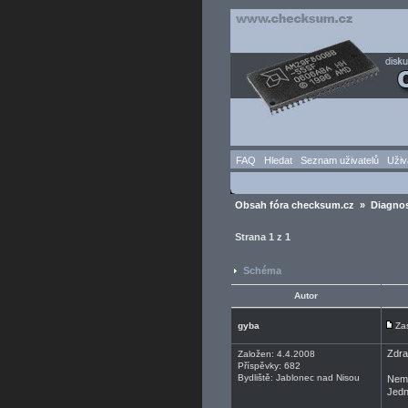
FAQ
Hledat
Seznam uživatelů
Uživ
Obsah fóra checksum.cz
»
Diagnos
Strana
1
z
1
Schéma
Autor
gyba
Za
Zdr
Založen: 4.4.2008
Příspěvky: 682
Bydliště: Jablonec nad Nisou
Nemá
Jedn