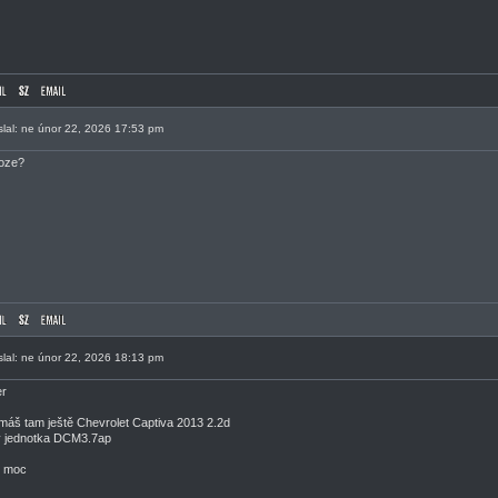
slal: ne únor 22, 2026 17:53 pm
oze?
slal: ne únor 22, 2026 18:13 pm
er
máš tam ještě Chevrolet Captiva 2013 2.2d
 jednotka DCM3.7ap
y moc