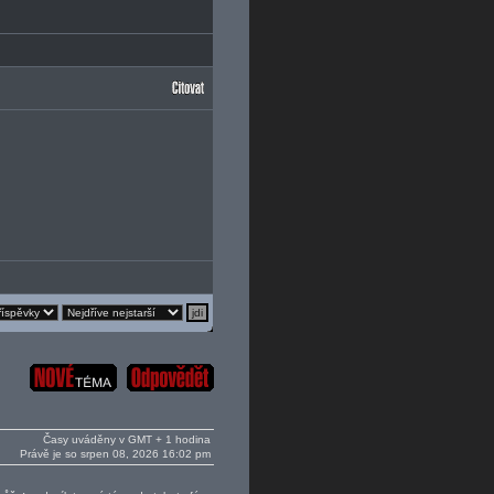
Časy uváděny v GMT + 1 hodina
Právě je so srpen 08, 2026 16:02 pm