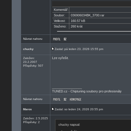
Komentář:
Soubor:
036906034BK_3700.rar
Velikost:
160.57 kB
Staženo:
260 krát
Návrat nahoru
chucky
Zaslal: pá leden 23, 2026 15:55 pm
Lze vyřešit.
Založen:
23.2.2007
Příspěvky: 507
_________________
TUNED.cz - Chiptuning soubory pro profesionály
Návrat nahoru
Maros
Zaslal: so leden 24, 2026 20:55 pm
Založen: 2.5.2025
Příspěvky: 2
chucky napsal: