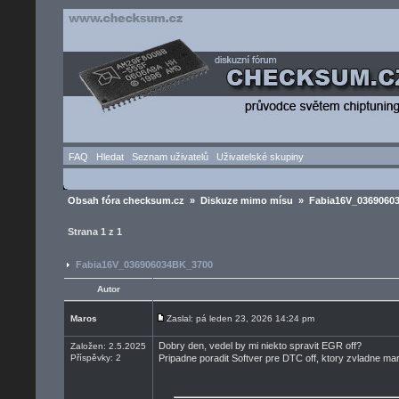
FAQ
Hledat
Seznam uživatelů
Uživatelské skupiny
Obsah fóra checksum.cz
»
Diskuze mimo mísu
» Fabia16V_0369060
Strana
1
z
1
Fabia16V_036906034BK_3700
Autor
Maros
Zaslal: pá leden 23, 2026 14:24 pm
Dobry den, vedel by mi niekto spravit EGR off?
Založen: 2.5.2025
Příspěvky: 2
Pripadne poradit Softver pre DTC off, ktory zvladne ma