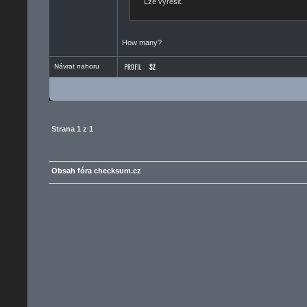
Lze vyřešit.
How many?
Návrat nahoru
Strana
1
z
1
Obsah fóra checksum.cz