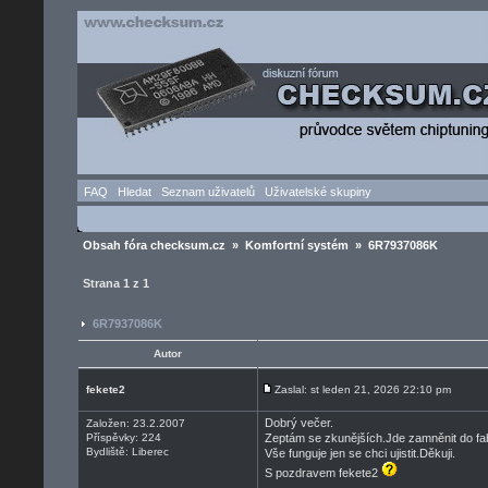
FAQ
Hledat
Seznam uživatelů
Uživatelské skupiny
Obsah fóra checksum.cz
»
Komfortní systém
» 6R7937086K
Strana
1
z
1
6R7937086K
Autor
fekete2
Zaslal: st leden 21, 2026 22:10 pm
Dobrý večer.
Založen: 23.2.2007
Příspěvky: 224
Zeptám se zkunějších.Jde zamněnit do fabi
Bydliště: Liberec
Vše funguje jen se chci ujistit.Děkuji.
S pozdravem fekete2