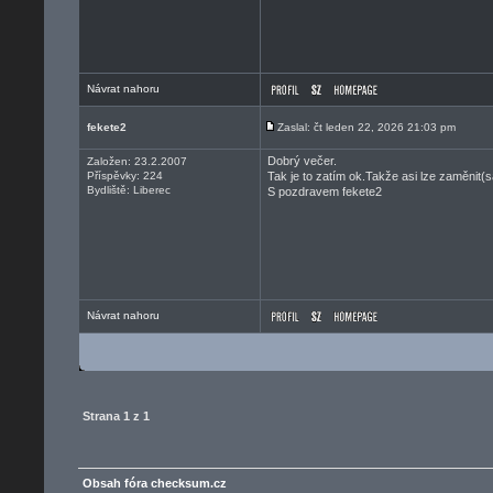
Návrat nahoru
fekete2
Zaslal: čt leden 22, 2026 21:03 pm
Dobrý večer.
Založen: 23.2.2007
Příspěvky: 224
Tak je to zatím ok.Takže asi lze zaměnit
Bydliště: Liberec
S pozdravem fekete2
Návrat nahoru
Strana
1
z
1
Obsah fóra checksum.cz