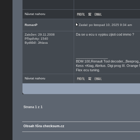
Návrat nahoru
RomanP
Zaslal: po listopad 10, 2025 9:34 am
Da se u ecu s vypisu zjisti cod immo ?
Založen: 29.11.2008
Příspěvky: 1540
Bydliště: Jihlava
_________________
BDM 100,Renault Tool decoder,.,Beeprog,
Kess +Ktag, Abritus. Digi prog III. Orange 
Flex ecu tuning.
Návrat nahoru
Strana
1
z
1
Obsah fóra checksum.cz