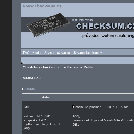
FAQ
Hledat
Seznam uživatelů
Uživatelské skupiny
Obsah fóra checksum.cz
»
Benzín
» Doblo
Strana
1
z
1
Doblo
Autor
kari
Zaslal: so prosinec 10, 2016 11:39 am
Ahoj,
Založen: 14.10.2010
Příspěvky: 1202
nemáte někdo pinout Marelli 5SF.MH, ne
Bydliště: na okraji Dřínovské
Díky
jámy