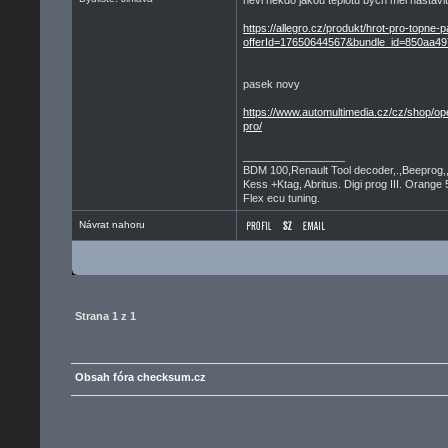
nevi nekdo jakou teplotu bych mel nastavi
https://allegro.cz/produkt/hrot-pro-top
offerId=17650644567&bundle_id=850aa4
pasek novy
https://www.automultimedia.cz/cz/shop/ope
pro/
_________________
BDM 100,Renault Tool decoder,.,Beeprog,
Kess +Ktag, Abritus. Digi prog III. Orange 
Flex ecu tuning.
Návrat nahoru
Strana
1
z
1
Obsah fóra checksum.cz