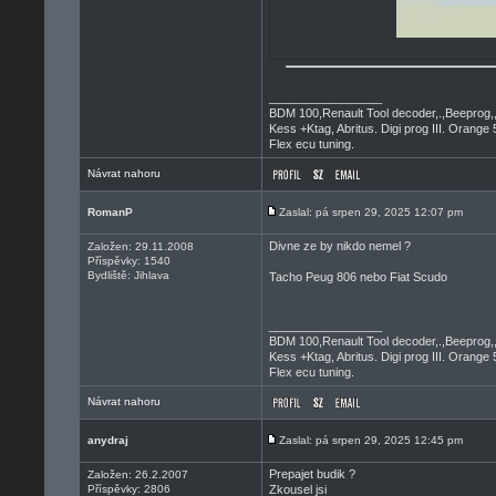
_________________
BDM 100,Renault Tool decoder,.,Beeprog,
Kess +Ktag, Abritus. Digi prog III. Orange 
Flex ecu tuning.
Návrat nahoru
RomanP
Zaslal: pá srpen 29, 2025 12:07 pm
Divne ze by nikdo nemel ?
Založen: 29.11.2008
Příspěvky: 1540
Bydliště: Jihlava
Tacho Peug 806 nebo Fiat Scudo
_________________
BDM 100,Renault Tool decoder,.,Beeprog,
Kess +Ktag, Abritus. Digi prog III. Orange 
Flex ecu tuning.
Návrat nahoru
anydraj
Zaslal: pá srpen 29, 2025 12:45 pm
Prepajet budik ?
Založen: 26.2.2007
Příspěvky: 2806
Zkousel jsi