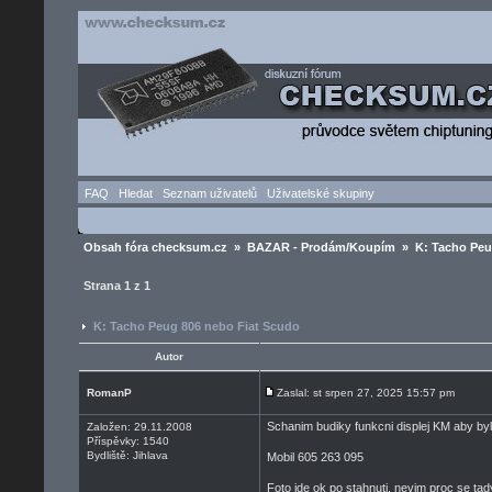
FAQ
Hledat
Seznam uživatelů
Uživatelské skupiny
Obsah fóra checksum.cz
»
BAZAR - Prodám/Koupím
» K: Tacho Peu
Strana
1
z
1
K: Tacho Peug 806 nebo Fiat Scudo
Autor
RomanP
Zaslal: st srpen 27, 2025 15:57 pm
Schanim budiky funkcni displej KM aby byl
Založen: 29.11.2008
Příspěvky: 1540
Bydliště: Jihlava
Mobil 605 263 095
Foto jde ok po stahnuti, nevim proc se ta