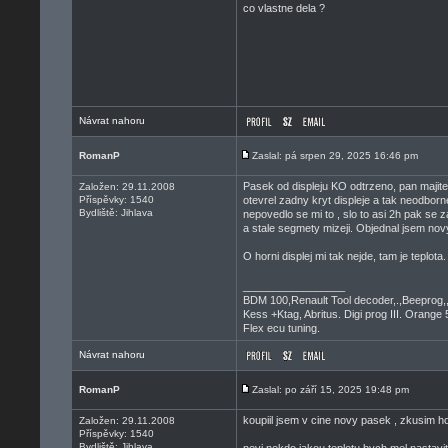
co vlastne dela ?
Návrat nahoru
RomanP
Zaslal: pá srpen 29, 2025 16:46 pm
Pasek od displeju KO odtrzeno, pan majitel
Založen: 29.11.2008
Příspěvky: 1540
otevrel zadny kryt displeje a tak neodborne
Bydliště: Jihlava
nepovedlo se mi to , slo to asi 2h pak se 
a stale segmety mizeji. Objednal jsem nov
O horni displej mi tak nejde, tam je teplot
_________________
BDM 100,Renault Tool decoder,.,Beeprog,
Kess +Ktag, Abritus. Digi prog III. Orange 
Flex ecu tuning.
Návrat nahoru
RomanP
Zaslal: po září 15, 2025 19:48 pm
koupiil jsem v cine novy pasek , zkusim ho
Založen: 29.11.2008
Příspěvky: 1540
Bydliště: Jihlava