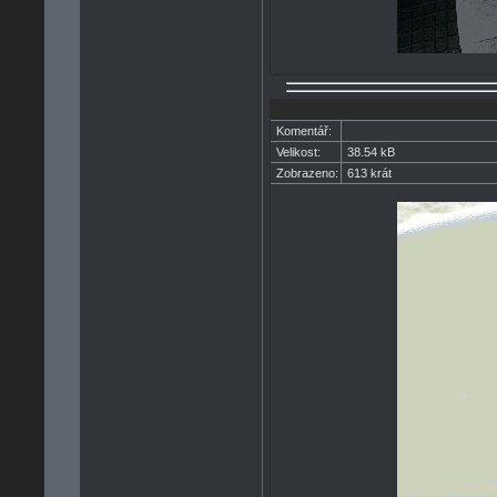
Komentář:
Velikost:
38.54 kB
Zobrazeno:
613 krát