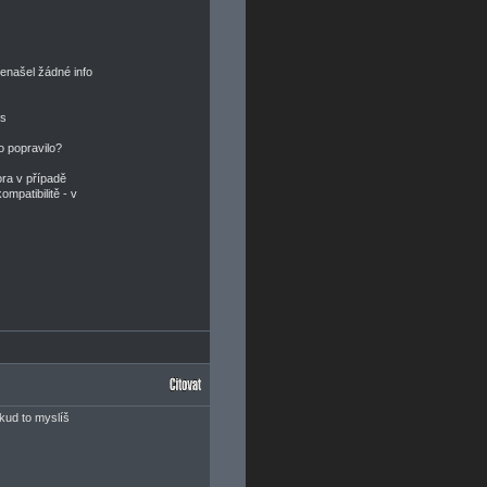
našel žádné info
us
o popravilo?
ora v případě
ompatibilitě - v
kud to myslíš