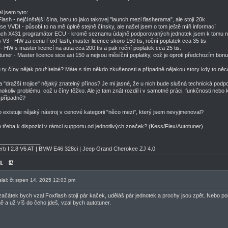
l jsem tyto:
lash - nejčínštější čína, beru to jako takovej "launch mezi flasherama", ale stojí 20k
se VVDI - působí to na mě úplně stejně čínsky, ale našel jsem o tom ještě míň informací
ch X431 programátor ECU - kromě seznamu údajně podporovaných jednotek jsem k tomu ne
 V3 - HW za cenu FoxFlash, master licence skoro 150 tis, roční poplatek cca 35 tis
 - HW s master licencí na auta cca 200 tis a pak roční poplatek cca 25 tis.
tuner - Master licence sice asi 150 a nejsou měsíční poplatky, což je oproti předchozím bon
 ty číny nějak použítelné? Máte s tím někdo zkušenosti a případně nějakou story kdy to něc
a "dražší trojice" nějaký znatelný přínos? Je mi jasné, že u nich bude slušná technická podp
hokoliv problému, což u číny těžko. Ale je tam znát rozdíl i v samotné práci, funkčnosti nebo k
případně?
 existuje nějaký nástroj v cenové kategorii "něco mezi", který jsem nevyjmenoval?
e třeba k dispozici v rámci supportu od jednotlivých značek? (Kess/Flex/Autotuner)
______________
rb I 2.8 V6 AT | BMW E46 328ci | Jeep Grand Cherokee ZJ 4.0
slal: čt srpen 14, 2025 12:03 pm
začátek bych vzal Foxflash stojí pár kaček, uděláš pár jednotek a prochy jsou zpět. Nebo po
ě a už víš do čeho jdeš, vzal bych autotuner.