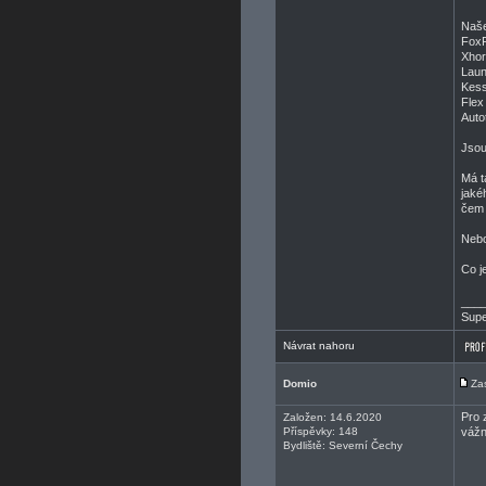
Naše
FoxF
Xhor
Laun
Kess
Flex
Auto
Jsou
Má t
jaké
čem 
Nebo
Co j
___
Supe
Návrat nahoru
Domio
Za
Pro 
Založen: 14.6.2020
Příspěvky: 148
vážn
Bydliště: Severní Čechy