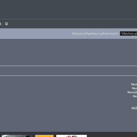
Zobrazit příspěvky z předchozích:
Nem
Ne
Nemůž
Ne
Mů