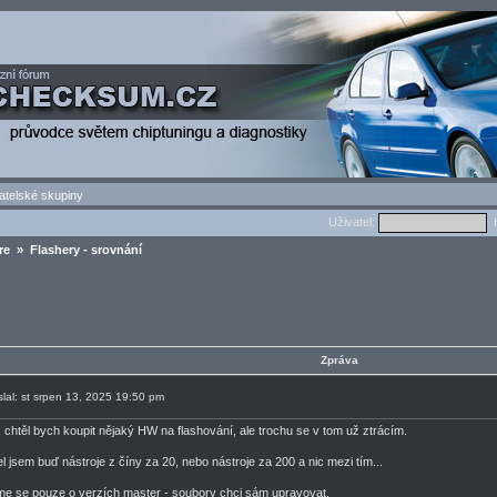
atelské skupiny
Uživatel:
H
re
» Flashery - srovnání
Zpráva
slal: st srpen 13, 2025 19:50 pm
, chtěl bych koupit nějaký HW na flashování, ale trochu se v tom už ztrácím.
l jsem buď nástroje z číny za 20, nebo nástroje za 200 a nic mezi tím...
e se pouze o verzích master - soubory chci sám upravovat.