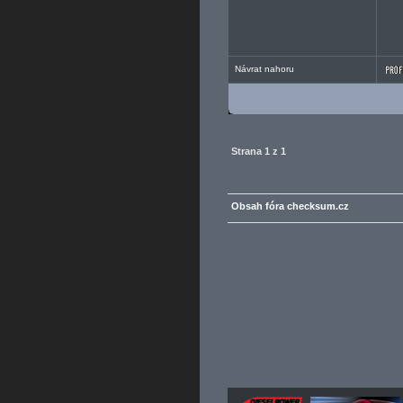
Návrat nahoru
Strana
1
z
1
Obsah fóra checksum.cz