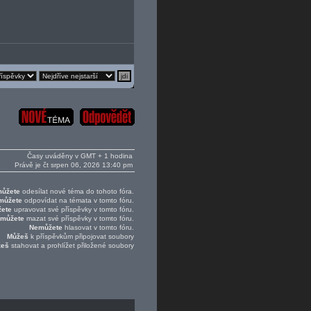
Časy uváděny v GMT + 1 hodina
Právě je čt srpen 06, 2026 13:40 pm
ůžete
odesílat nové téma do tohoto fóra.
můžete
odpovídat na témata v tomto fóru.
ete
upravovat své příspěvky v tomto fóru.
můžete
mazat své příspěvky v tomto fóru.
Nemůžete
hlasovat v tomto fóru.
Můžeš
k příspěvkům připojovat soubory
žeš
stahovat a prohlížet přiložené soubory