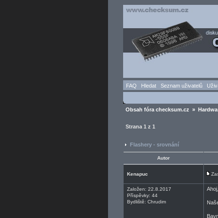
FAQ
Hledat
Seznam uživatelů
Uživ
Obsah fóra checksum.cz
»
Hardwa
Strana
1
z
1
Flashery - srovnání
Autor
Kenapuc
Za
Ahoj
Založen: 22.8.2017
Příspěvky: 44
Bydliště: Chrudim
Naše
Bavm