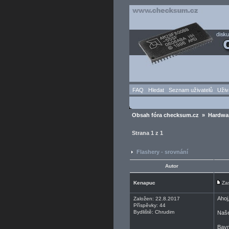
FAQ
Hledat
Seznam uživatelů
Uživ
Obsah fóra checksum.cz
»
Hardwa
Strana
1
z
1
Flashery - srovnání
Autor
Kenapuc
Za
Ahoj
Založen: 22.8.2017
Příspěvky: 44
Bydliště: Chrudim
Naše
Bavm