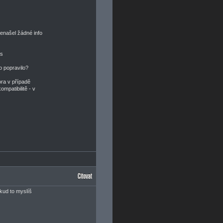
našel žádné info
us
o popravilo?
ora v případě
ompatibilitě - v
kud to myslíš