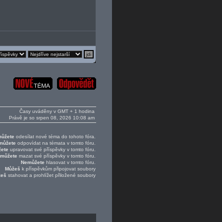
Časy uváděny v GMT + 1 hodina
Právě je so srpen 08, 2026 10:08 am
ůžete
odesílat nové téma do tohoto fóra.
můžete
odpovídat na témata v tomto fóru.
ete
upravovat své příspěvky v tomto fóru.
můžete
mazat své příspěvky v tomto fóru.
Nemůžete
hlasovat v tomto fóru.
Můžeš
k příspěvkům připojovat soubory
žeš
stahovat a prohlížet přiložené soubory