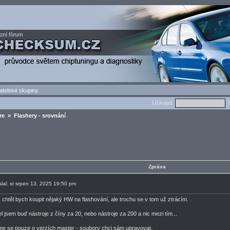
atelské skupiny
Uživatel:
H
re
» Flashery - srovnání
Zpráva
slal: st srpen 13, 2025 19:50 pm
, chtěl bych koupit nějaký HW na flashování, ale trochu se v tom už ztrácím.
l jsem buď nástroje z číny za 20, nebo nástroje za 200 a nic mezi tím...
e se pouze o verzích master - soubory chci sám upravovat.