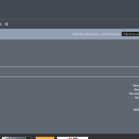
Zobrazit příspěvky z předchozích:
Nem
Ne
Nemůž
Ne
Mů