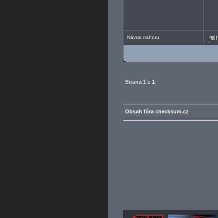
Návrat nahoru
Strana
1
z
1
Obsah fóra checksum.cz