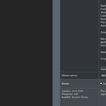
Naše
FoxF
Xhor
Laun
Kess
Flex
Auto
Jsou
Má t
jaké
čem 
Nebo
Co j
___
Supe
Návrat nahoru
Domio
Za
Pro 
Založen: 14.6.2020
Příspěvky: 148
vážn
Bydliště: Severní Čechy