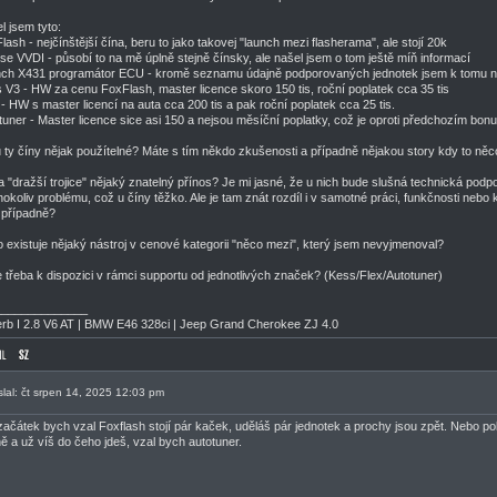
l jsem tyto:
lash - nejčínštější čína, beru to jako takovej "launch mezi flasherama", ale stojí 20k
se VVDI - působí to na mě úplně stejně čínsky, ale našel jsem o tom ještě míň informací
ch X431 programátor ECU - kromě seznamu údajně podporovaných jednotek jsem k tomu ne
 V3 - HW za cenu FoxFlash, master licence skoro 150 tis, roční poplatek cca 35 tis
 - HW s master licencí na auta cca 200 tis a pak roční poplatek cca 25 tis.
tuner - Master licence sice asi 150 a nejsou měsíční poplatky, což je oproti předchozím bon
 ty číny nějak použítelné? Máte s tím někdo zkušenosti a případně nějakou story kdy to něc
a "dražší trojice" nějaký znatelný přínos? Je mi jasné, že u nich bude slušná technická podp
hokoliv problému, což u číny těžko. Ale je tam znát rozdíl i v samotné práci, funkčnosti nebo k
případně?
 existuje nějaký nástroj v cenové kategorii "něco mezi", který jsem nevyjmenoval?
e třeba k dispozici v rámci supportu od jednotlivých značek? (Kess/Flex/Autotuner)
______________
rb I 2.8 V6 AT | BMW E46 328ci | Jeep Grand Cherokee ZJ 4.0
slal: čt srpen 14, 2025 12:03 pm
začátek bych vzal Foxflash stojí pár kaček, uděláš pár jednotek a prochy jsou zpět. Nebo po
ě a už víš do čeho jdeš, vzal bych autotuner.