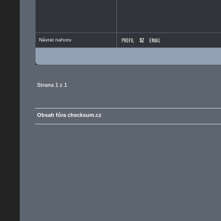
Návrat nahoru
Strana
1
z
1
Obsah fóra checksum.cz