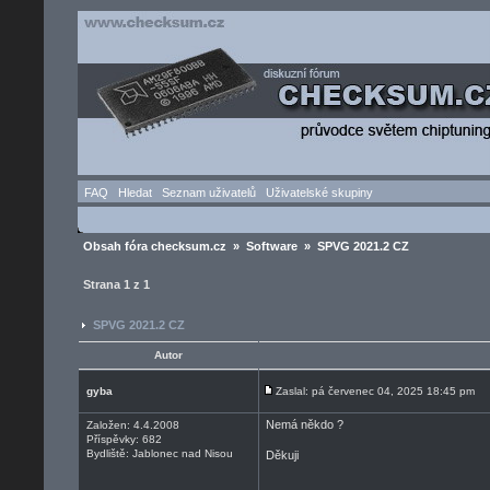
FAQ
Hledat
Seznam uživatelů
Uživatelské skupiny
Obsah fóra checksum.cz
»
Software
» SPVG 2021.2 CZ
Strana
1
z
1
SPVG 2021.2 CZ
Autor
gyba
Zaslal: pá červenec 04, 2025 18:45 pm
Nemá někdo ?
Založen: 4.4.2008
Příspěvky: 682
Bydliště: Jablonec nad Nisou
Děkuji