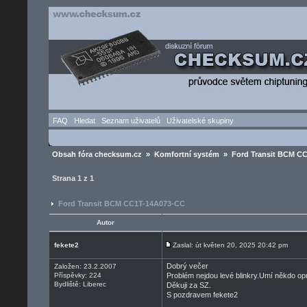
FAQ
Hledat
Seznam uživatelů
Uživatelské skupiny
Obsah fóra checksum.cz
»
Komfortní systém
» Ford Transit BCM C
Strana
1
z
1
Ford Transit BCM CC1T-14A073-CC
Autor
fekete2
Zaslal: út květen 20, 2025 20:42 pm
Dobrý večer
Založen: 23.2.2007
Příspěvky: 224
Problém nejdou levé blinkry.Umí někdo op
Bydliště: Liberec
Děkuji za SZ.
S pozdravem fekete2