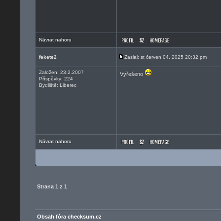
Návrat nahoru
fekete2
Zaslal: st červen 04, 2025 20:32 pm
Založen: 23.2.2007
Vyřešeno
Příspěvky: 224
Bydliště: Liberec
Návrat nahoru
Strana
1
z
1
Obsah fóra checksum.cz