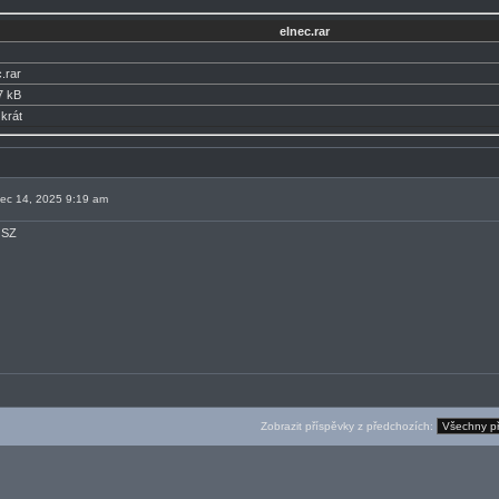
elnec.rar
.rar
7 kB
krát
nec 14, 2025 9:19 am
 SZ
Zobrazit příspěvky z předchozích: