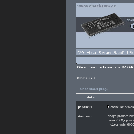
FAQ
Hledat
Seznam uživatelů
Uživ
Obsah fóra checksum.cz
»
BAZAR 
Strana
1
z
1
elnec smart prog2
Autor
pepanek1
Zaslal: ne červe
ahojte prodám kom
Anonymní
cena 7000,- puvo
mužete volat 608