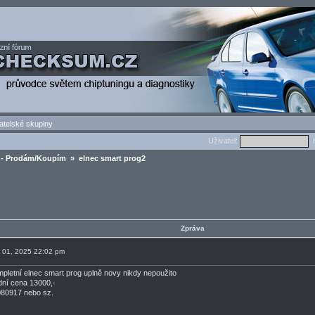
atelské skupiny
Uživatel:
H
- Prodám/Koupím
» elnec smart prog2
Zpráva
n 01, 2025 22:02 pm
pletní elnec smart prog uplně novy nikdy nepoužito
dní cena 13000,-
080917 nebo sz.