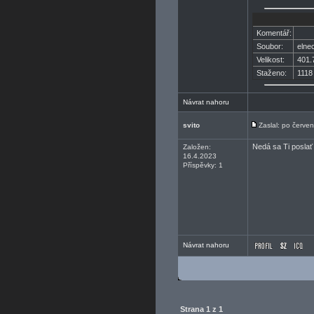
Komentář:
Soubor:
elnec
Velikost:
401.
Staženo:
1118 
Návrat nahoru
svito
Zaslal: po červe
Nedá sa Ti poslať
Založen:
16.4.2023
Příspěvky: 1
Návrat nahoru
Strana
1
z
1