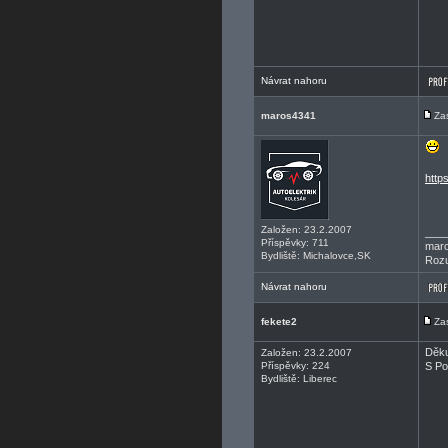
Návrat nahoru
maros4341
Za
http
Založen: 23.2.2007
___
Příspěvky: 711
mar
Bydliště: Michalovce,SK
Roz
Návrat nahoru
fekete2
Za
Děku
Založen: 23.2.2007
Příspěvky: 224
S Po
Bydliště: Liberec