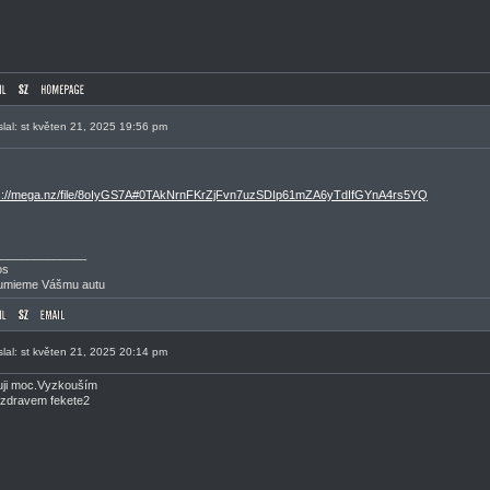
slal: st květen 21, 2025 19:56 pm
s://mega.nz/file/8oIyGS7A#0TAkNrnFKrZjFvn7uzSDIp61mZA6yTdIfGYnA4rs5YQ
______________
os
umieme Vášmu autu
slal: st květen 21, 2025 20:14 pm
ji moc.Vyzkouším
zdravem fekete2