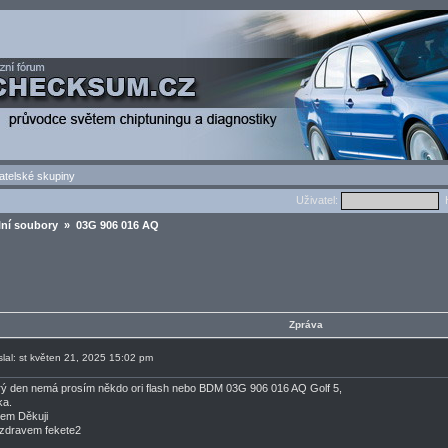
atelské skupiny
Uživatel:
H
lní soubory
» 03G 906 016 AQ
Zpráva
slal: st květen 21, 2025 15:02 pm
ý den nemá prosím někdo ori flash nebo BDM 03G 906 016 AQ Golf 5,
ka.
em Děkuji
zdravem fekete2