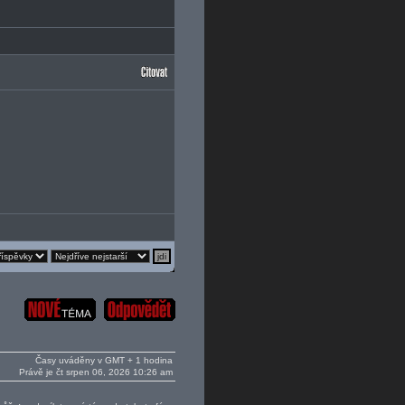
Časy uváděny v GMT + 1 hodina
Právě je čt srpen 06, 2026 10:26 am