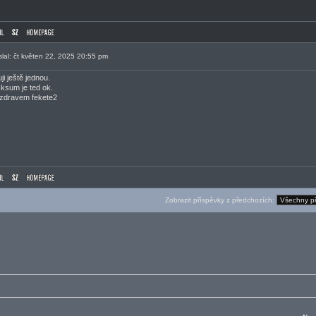
slal: čt květen 22, 2025 20:55 pm
ji ještě jednou.
ksum je ted ok.
zdravem fekete2
Zobrazit příspěvky z předchozích: