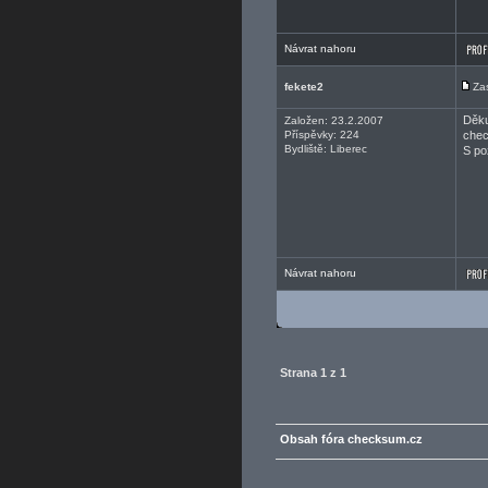
Návrat nahoru
fekete2
Za
Děku
Založen: 23.2.2007
Příspěvky: 224
chec
Bydliště: Liberec
S po
Návrat nahoru
Strana
1
z
1
Obsah fóra checksum.cz