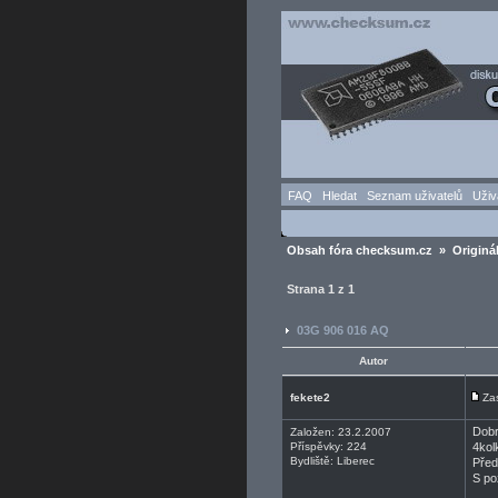
FAQ
Hledat
Seznam uživatelů
Uživ
Obsah fóra checksum.cz
»
Originá
Strana
1
z
1
03G 906 016 AQ
Autor
fekete2
Za
Dobr
Založen: 23.2.2007
Příspěvky: 224
4kol
Bydliště: Liberec
Před
S po