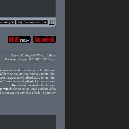
Časy uváděny v GMT + 1 hodina
Právě je pá srpen 07, 2026 13:35 pm
ůžete
odesílat nové téma do tohoto fóra.
můžete
odpovídat na témata v tomto fóru.
ete
upravovat své příspěvky v tomto fóru.
můžete
mazat své příspěvky v tomto fóru.
Nemůžete
hlasovat v tomto fóru.
Nemůžeš
připojovat soubory k příspěvkům
š
stahovat ani prohlížet přiložené soubory