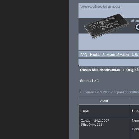
FAQ
Hledat
Seznam uživatelů
Uživ
Obsah fóra checksum.cz
»
Originá
Strana
1
z
1
Touran BLS 2006 original 03G906
Autor
TOMI
Za
Nema
Založen: 24.2.2007
Příspěvky: 572
Dak