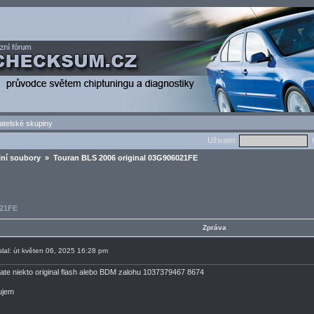
atelské skupiny
Uživatel:
H
lní soubory
» Touran BLS 2006 original 03G906021FE
021FE
Zpráva
slal: út květen 06, 2025 16:28 pm
te niekto original flash alebo BDM zalohu 1037379467 8674
ujem