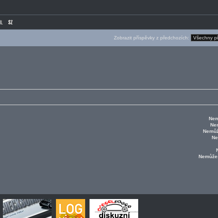
Zobrazit příspěvky z předchozích:
Nem
Ne
Nemůž
Ne
Nemůže