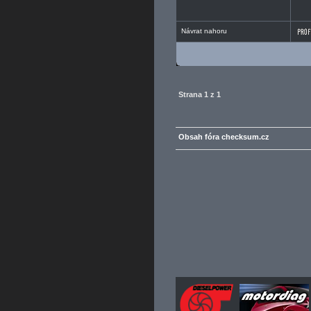
Návrat nahoru
Strana
1
z
1
Obsah fóra checksum.cz