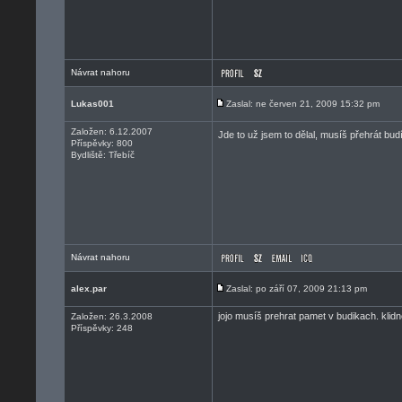
Návrat nahoru
Lukas001
Zaslal: ne červen 21, 2009 15:32 pm
Založen: 6.12.2007
Jde to už jsem to dělal, musíš přehrát bu
Příspěvky: 800
Bydliště: Třebíč
Návrat nahoru
alex.par
Zaslal: po září 07, 2009 21:13 pm
jojo musíš prehrat pamet v budikach. klid
Založen: 26.3.2008
Příspěvky: 248