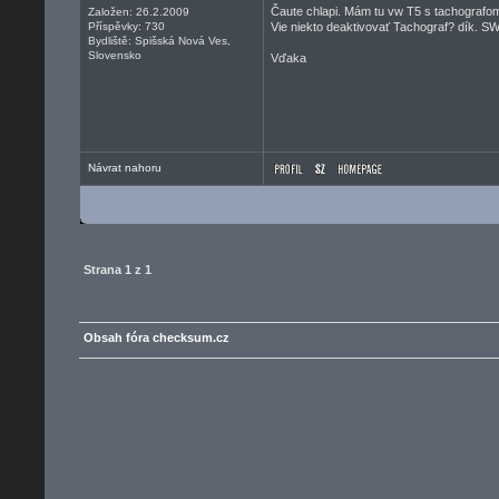
Čaute chlapi. Mám tu vw T5 s tachografo
Založen: 26.2.2009
Příspěvky: 730
Vie niekto deaktivovať Tachograf? dík. S
Bydliště: Spišská Nová Ves,
Slovensko
Vďaka
Návrat nahoru
Strana
1
z
1
Obsah fóra checksum.cz