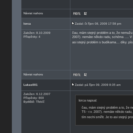
Návrat nahoru
lorca
Zaslal: čt říjen 08, 2009 17:58 pm
čau, mám stejný problém a to, že nemuž
Založen: 8.10.2009
Příspěvky: 4
2007). nemáte někdo radu, schéma ..... V se
asi stejný problém s budíkama.... díky. pí
Návrat nahoru
Lukas001
Zaslal: pá říjen 09, 2009 8:35 am
Založen: 6.12.2007
Příspěvky: 800
lorca napsal:
Bydliště: Třebíč
čau, mám stejný problém a to, ž
T5 - r.v. 2007). nemáte někdo radu, 
tím nechi smířit. Je to asi stejný p