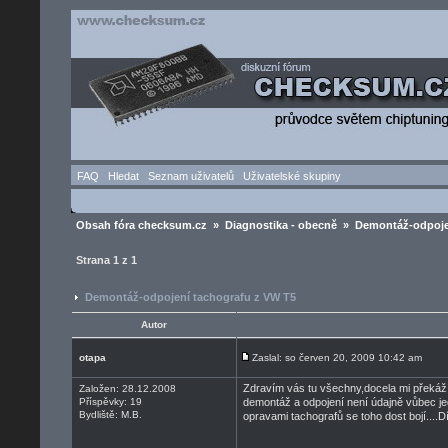
FAQ
Hledat
Seznam uživatelů
Uživatelské skupiny
Obsah fóra checksum.cz
»
Diagnostika - obecně
» Demontáž-odpojen
Strana
1
z
1
Demontáž-odpojení tachografu z VW T5
Autor
otapa
Zaslal: so červen 20, 2009 10:42 am
Zdravím vás tu všechny,docela mi překáží 
Založen: 28.12.2008
Příspěvky: 19
demontáž a odpojení není údajně vůbec j
Bydliště: M.B.
opravami tachografů se toho dost bojí....D