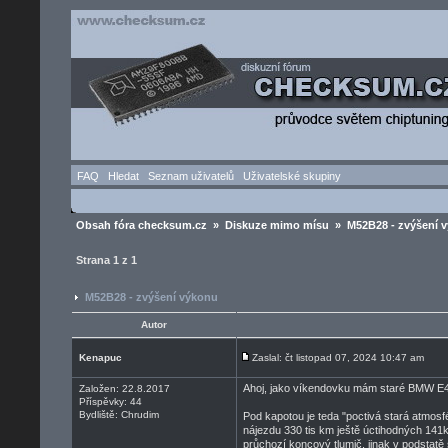
FAQ
Hledat
Seznam uživatelů
Uživatelské skupiny
Obsah fóra checksum.cz
»
Diskuze mimo mísu
» M52B28 - zvýšení 
Strana
1
z
1
M52B28 - zvýšení výkonu
Autor
Kenapuc
Zaslal: čt listopad 07, 2024 10:47 am
Ahoj, jako víkendovku mám staré BMW E4
Založen: 22.8.2017
Příspěvky: 44
Bydliště: Chrudim
Pod kapotou je teda "poctivá stará atmos
nájezdu 330 tis km ještě úctihodných 141
průchozí koncový tlumič, jinak v podstatě 