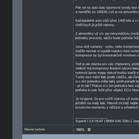
Pak se na auto daly sportovní svody bez k
a naměřilo se 168kW, což je na atmosfér
Každopádně auto váží přes 1400 kilo a v d
chtěl bych jít ještě nahoru.
Z atmosféry už víc asi nevymáčknu (možná
jednotky procent), takže bude potřeba řeši
Jsou dvě varianty - turbo, nebo kompreso
stačilo nechat si vypálit redukci mezi tur
Kompresor by byl konstrukčně mnohem slo
Teď je ale otázka pro vás chiptunery, jest
Jelikož má kompresor lineární nárust tlaku
nutnosti úprav mapy dokud budou stačit vst
Turbo sice mění tlak podle zátěže, ale ří
si s tím jednotka měla taky umět poradit 
- je to tak? Pokud si s tím jednotka bez 
potřeba to pak řešit přes nějaký ECU Ma
Je mi jasné, že pro vyšší výkony už budu m
ježdění na malý tlak. Hlavně mi totiž nejde
kroutícího momentu v nižších a středních o
_________________
Superb I 2.8 V6 AT | BMW E46 328ci | Je
Návrat nahoru