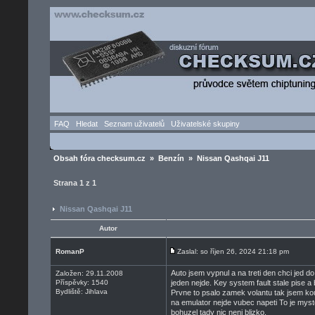
FAQ
Hledat
Seznam uživatelů
Uživatelské skupiny
Obsah fóra checksum.cz
»
Benzín
» Nissan Qashqai J11
Strana
1
z
1
Nissan Qashqai J11
Autor
RomanP
Zaslal: so říjen 26, 2024 21:18 pm
Auto jsem vypnul a na treti den chci jed 
Založen: 29.11.2008
Příspěvky: 1540
jeden nejde. Key system fault stale pise a
Bydliště: Jihlava
Prvne to psalo zamek volantu tak jsem kou
na emulator nejde vubec napeti To je myst
bohuzel tady nic neni blizko.