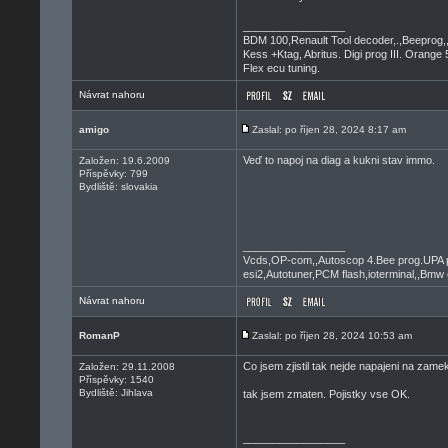
_________________
BDM 100,Renault Tool decoder,.,Beeprog,
Kess +Ktag, Abritus. Digi prog III. Orange 
Flex ecu tuning.
Návrat nahoru
amigo
Zaslal: po říjen 28, 2024 8:17 am
Veď to napoj na diag a kukni stav immo.
Založen: 19.6.2009
Příspěvky: 799
Bydliště: slovakia
_________________
Vcds,OP-com,,Autoscop 4.Bee prog.UPA 
esi2,Autotuner,PCM flash,ioterminal,,Bmw 
Návrat nahoru
RomanP
Zaslal: po říjen 28, 2024 10:53 am
Co jsem zjistil tak nejde napajeni na zamek
Založen: 29.11.2008
Příspěvky: 1540
Bydliště: Jihlava
tak jsem zmaten. Pojistky vse OK.
_________________