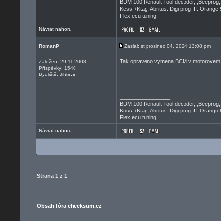
BDM 100,Renault Tool decoder,.,Beeprog,
Kess +Ktag, Abritus. Digi prog III. Orange 
Flex ecu tuning.
Návrat nahoru
RomanP
Zaslal: st prosinec 04, 2024 13:08 pm
Tak opraveno vymena BCM v motorovem 
Založen: 29.11.2008
Příspěvky: 1540
Bydliště: Jihlava
_________________
BDM 100,Renault Tool decoder,.,Beeprog,
Kess +Ktag, Abritus. Digi prog III. Orange 
Flex ecu tuning.
Návrat nahoru
Strana
1
z
1
Obsah fóra checksum.cz