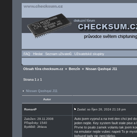
FAQ
Hledat
Seznam uživatelů
Uživatelské skupiny
Obsah fóra checksum.cz
»
Benzín
» Nissan Qashqai J11
Strana
1
z
1
Nissan Qashqai J11
Autor
RomanP
Zaslal: so říjen 26, 2024 21:18 pm
Auto jsem vypnul a na treti den chci jed 
Založen: 29.11.2008
Příspěvky: 1540
jeden nejde. Key system fault stale pise a
Bydliště: Jihlava
Prvne to psalo zamek volantu tak jsem kou
na emulator nejde vubec napeti To je myst
bohuzel tady nic neni blizko.