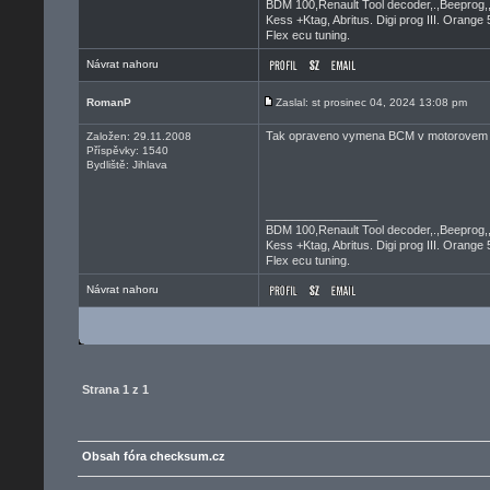
BDM 100,Renault Tool decoder,.,Beeprog,
Kess +Ktag, Abritus. Digi prog III. Orange 
Flex ecu tuning.
Návrat nahoru
RomanP
Zaslal: st prosinec 04, 2024 13:08 pm
Tak opraveno vymena BCM v motorovem 
Založen: 29.11.2008
Příspěvky: 1540
Bydliště: Jihlava
_________________
BDM 100,Renault Tool decoder,.,Beeprog,
Kess +Ktag, Abritus. Digi prog III. Orange 
Flex ecu tuning.
Návrat nahoru
Strana
1
z
1
Obsah fóra checksum.cz