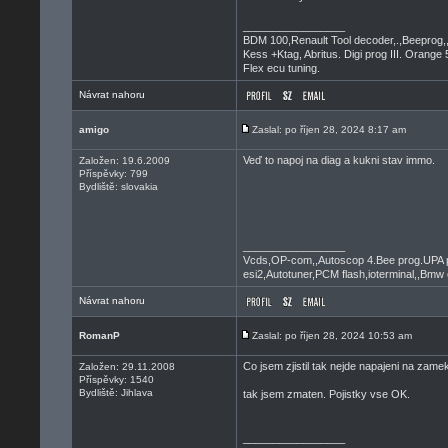
_________________
BDM 100,Renault Tool decoder,.,Beeprog,
Kess +Ktag, Abritus. Digi prog III. Orange 
Flex ecu tuning.
Návrat nahoru
amigo
Zaslal: po říjen 28, 2024 8:17 am
Veď to napoj na diag a kukni stav immo.
Založen: 19.6.2009
Příspěvky: 799
Bydliště: slovakia
_________________
Vcds,OP-com,,Autoscop 4.Bee prog.UPA 
esi2,Autotuner,PCM flash,ioterminal,,Bmw 
Návrat nahoru
RomanP
Zaslal: po říjen 28, 2024 10:53 am
Co jsem zjistil tak nejde napajeni na zamek
Založen: 29.11.2008
Příspěvky: 1540
Bydliště: Jihlava
tak jsem zmaten. Pojistky vse OK.
_________________