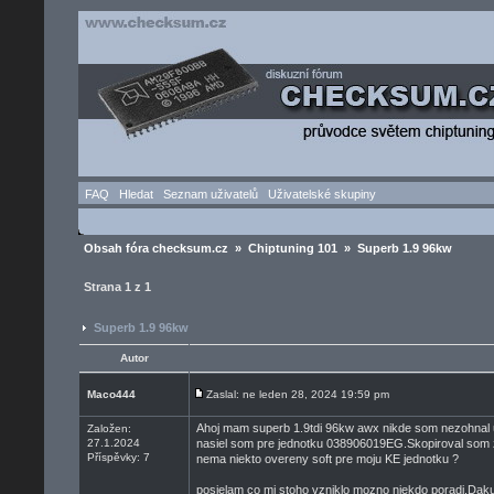
FAQ
Hledat
Seznam uživatelů
Uživatelské skupiny
Obsah fóra checksum.cz
»
Chiptuning 101
» Superb 1.9 96kw
Strana
1
z
1
Superb 1.9 96kw
Autor
Maco444
Zaslal: ne leden 28, 2024 19:59 pm
Ahoj mam superb 1.9tdi 96kw awx nikde som nezohnal 
Založen:
27.1.2024
nasiel som pre jednotku 038906019EG.Skopiroval som z
Příspěvky: 7
nema niekto overeny soft pre moju KE jednotku ?
posielam co mi stoho vzniklo mozno niekdo poradi.Dak