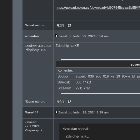
https://upload.nolog.cz/download/4d907945ccae2b
Návrat nahoru
zizuzidan
Zaslal: po leden 29, 2024 6:24 am
Zde chip na KE
Založen: 3.9.2008
Příspěvky: 190
super
Komentář:
Soubor:
superb_038_906_019_ke_19_96kw_tdi_pd
Velikost:
386.77 kB
Staženo:
2211 krát
Návrat nahoru
Maco444
Zaslal: po leden 29, 2024 9:39 am
Založen:
27.1.2024
zizuzidan napsal:
Příspěvky: 7
Zde chip na KE