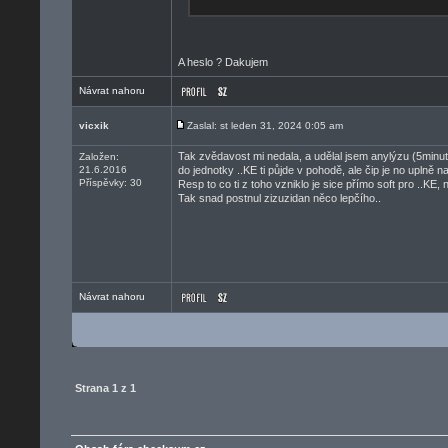
A heslo ? Dakujem
Návrat nahoru
vicxik
Zaslal: st leden 31, 2024 0:05 am
Tak zvědavost mi nedala, a udělal jsem anylýzu (5minut)
Založen:
21.6.2016
do jednotky ..KE ti půjde v pohodě, ale čip je no uplně na
Příspěvky: 30
Resp to co ti z toho vzniklo je sice přímo soft pro ..KE,
Tak snad postnul zizuzidan něco lepčího..
Návrat nahoru
Strana
1
z
1