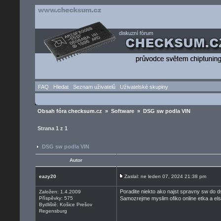
FAQ
Hledat
Seznam uživatelů
Uživatelské skupiny
Obsah fóra checksum.cz
»
Software
» DSG sw podla VIN
Strana
1
z
1
DSG sw podla VIN
Autor
eazy20
Zaslal: ne leden 07, 2024 21:38 pm
Poradite niekto ako najst spravny sw do d
Založen: 1.4.2009
Příspěvky: 575
Samozrejme myslim ofiko online etka a el
Bydliště: Košice Prešov
Regensburg