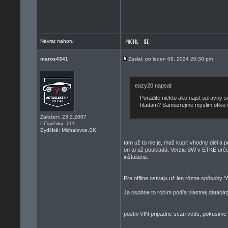
Návrat nahoru
maros4341
Zaslal: po leden 08, 2024 20:30 pm
eazy20 napsal:
Poradite niekto ako najst spravny s
hladam? Samozrejme myslim ofiko o
Založen: 23.2.2007
Příspěvky: 711
Bydliště: Michalovce,SK
tam už to nie je, maš kupiť vhodny diel 
on to už poukladá. Verziu SW v ETKE urču
inštalaciu.
Pre offline ostvaju už len rôzne spôsoby "
Ja osobne to robím podľa vlastnej databá
postni VIN pripadne scan vcds, pokusime s