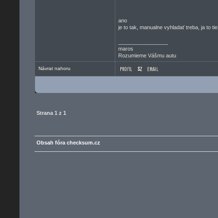
ano
je to tak, manualne vyhladať treba, ja to ti
_________________
maros
Rozumieme Vášmu autu
Návrat nahoru
Strana
1
z
1
Obsah fóra checksum.cz