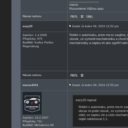
_________________
maros
Rozumieme Vášmu autu
Návrat nahoru
eazy20
Zaslal: út leden 09, 2024 12:52 pm
Robim v autorizaku, preto ma to zaujima, o
Založen: 1.4.2009
Příspěvky: 575
clovek, ze vymenil mechatroniku a chcel b
Bydliště: Košice Prešov
mechatroniky a napisu im ake sgo/frf nahra
Regensburg
Návrat nahoru
maros4341
Zaslal: út leden 09, 2024 12:55 pm
eazy20 napsal:
Robim v autorizaku, preto ma to zau
obcas mi pride clovek, ze vymenil 
videl, ze napisu vin a cislo mechatr
Založen: 23.2.2007
nejde naklonovat 1:1..
Příspěvky: 711
Bydliště: Michalovce,SK