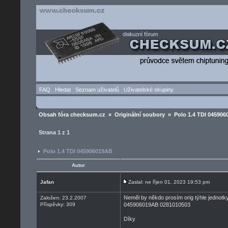
FAQ
Hledat
Seznam uživatelů
Uživatelské skupiny
Obsah fóra checksum.cz
»
Originální soubory
» Polo 1.4 TDI 04590
Strana
1
z
1
Polo 1.4 TDI 045906019AB
Autor
Jafan
Zaslal: ne říjen 01, 2023 19:53 pm
Neměl by někdo prosím orig týhle jednotk
Založen: 23.2.2007
Příspěvky: 309
045906019AB 0281010503
Díky