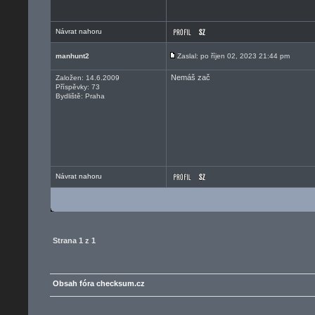
Návrat nahoru
manhunt2
Zaslal: po říjen 02, 2023 21:44 pm
Nemáš zač
Založen: 14.6.2009
Příspěvky: 73
Bydliště: Praha
Návrat nahoru
Strana
1
z
1
Obsah fóra checksum.cz