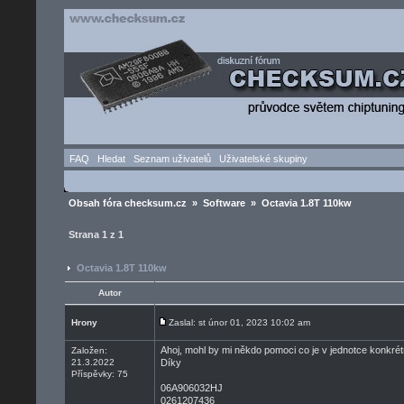
FAQ
Hledat
Seznam uživatelů
Uživatelské skupiny
Obsah fóra checksum.cz
»
Software
» Octavia 1.8T 110kw
Strana
1
z
1
Octavia 1.8T 110kw
Autor
Hrony
Zaslal: st únor 01, 2023 10:02 am
Ahoj, mohl by mi někdo pomoci co je v jednotce konkrét
Založen:
21.3.2022
Díky
Příspěvky: 75
06A906032HJ
0261207436