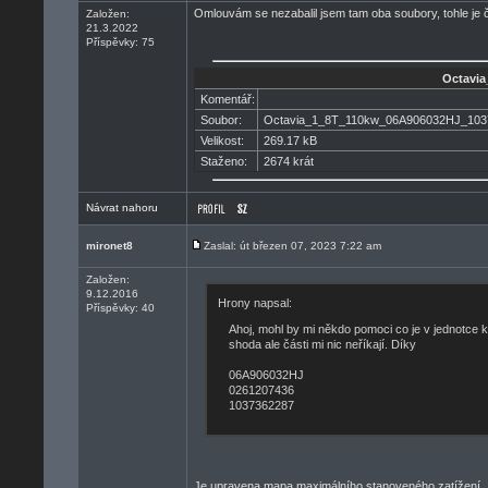
Omlouvám se nezabalil jsem tam oba soubory, tohle je či
Založen:
21.3.2022
Příspěvky: 75
Octavia
Komentář:
Soubor:
Octavia_1_8T_110kw_06A906032HJ_1037
Velikost:
269.17 kB
Staženo:
2674 krát
Návrat nahoru
mironet8
Zaslal: út březen 07, 2023 7:22 am
Založen:
9.12.2016
Hrony napsal:
Příspěvky: 40
Ahoj, mohl by mi někdo pomoci co je v jednotce 
shoda ale části mi nic neříkají. Díky
06A906032HJ
0261207436
1037362287
Je upravena mapa maximálního stanoveného zatížení.