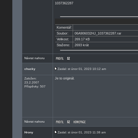
1037362287
Komentář:
Soubor:
06A906032HJ_1037362287.rar
Velikost:
269.17 kB
Staženo:
2693 krát
Návrat nahoru
chucky
Zaslal: st únor 01, 2023 10:12 am
Je to originál.
Založen:
23.2.2007
Příspěvky: 507
Návrat nahoru
Hrony
Zaslal: st únor 01, 2023 11:38 am