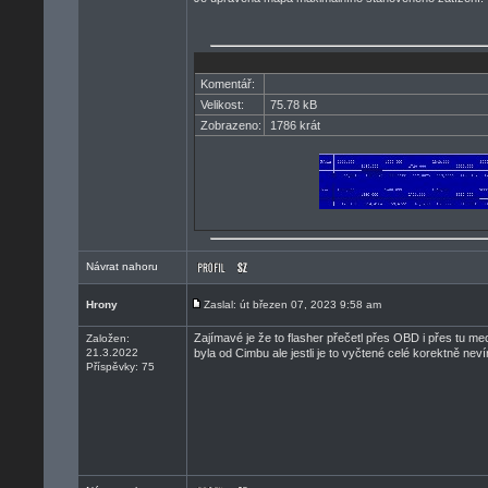
Komentář:
Velikost:
75.78 kB
Zobrazeno:
1786 krát
Návrat nahoru
Hrony
Zaslal: út březen 07, 2023 9:58 am
Zajímavé je že to flasher přečetl přes OBD i přes tu m
Založen:
21.3.2022
byla od Cimbu ale jestli je to vyčtené celé korektně ne
Příspěvky: 75