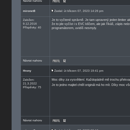
Návrat nahoru
mironet8
Zaslal: út březen 07, 2023 14:26 pm
Je to vyčtené správně. Je tam upravený jeden limiter a
Založen:
9.12.2016
že to jde vyčíst i s EVC klíčem, ale jak říkáš, zápis ne
Příspěvky: 40
programátorem, uvidíš nesmyly.
Návrat nahoru
Hrony
Zaslal: út březen 07, 2023 19:41 pm
Moc díky za vysvětlení. Každopádně mě trochu překvapu
Založen:
21.3.2022
Je to jedno majitel chtěl originál má ho mít. Díky moc 
Příspěvky: 75
Návrat nahoru