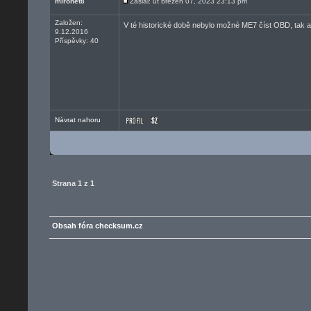
mironet8
Zaslal: út březen 07, 2023 23:13 pm
Založen:
V té historické době nebylo možné ME7 číst OBD, tak a
9.12.2016
Příspěvky: 40
Návrat nahoru
Strana
1
z
1
Obsah fóra checksum.cz