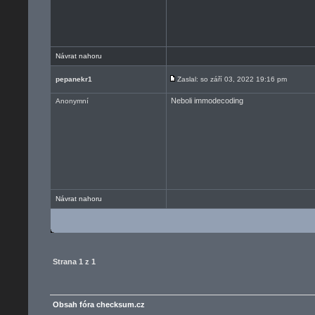
Návrat nahoru
pepanekr1
Zaslal: so září 03, 2022 19:16 pm
Neboli immodecoding
Anonymní
Návrat nahoru
Strana
1
z
1
Obsah fóra checksum.cz