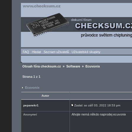
FAQ
Hledat
Seznam uživatelů
Uživatelské skupiny
Obsah fóra checksum.cz
»
Software
» Ecuvonix
Strana
1
z
1
Ecuvonix
Autor
pepanekr1
Zaslal: so září 03, 2022 18:53 pm
Ahojte nemá někdo naprodej ecuvonix
Anonymní