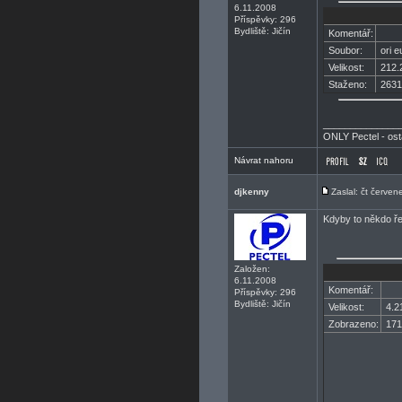
6.11.2008
Příspěvky: 296
Bydliště: Jičín
Komentář:
Soubor:
ori e
Velikost:
212.
Staženo:
2631
______________
ONLY Pectel - ost
Návrat nahoru
djkenny
Zaslal: čt červe
Kdyby to někdo ře
Založen:
6.11.2008
Komentář:
Příspěvky: 296
Bydliště: Jičín
Velikost:
4.2
Zobrazeno:
171