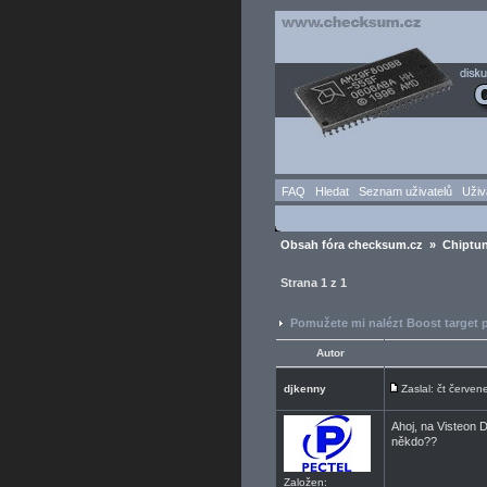
FAQ
Hledat
Seznam uživatelů
Uživ
Obsah fóra checksum.cz
»
Chiptun
Strana
1
z
1
Pomužete mi nalézt Boost target
Autor
djkenny
Zaslal: čt červe
Ahoj, na Visteon D
někdo??
Založen: