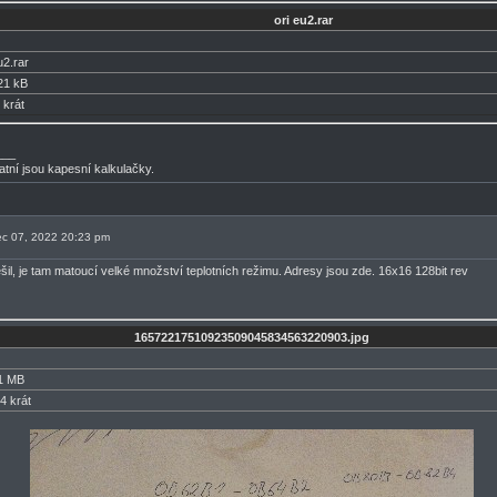
ori eu2.rar
u2.rar
21 kB
 krát
___
atní jsou kapesní kalkulačky.
nec 07, 2022 20:23 pm
šil, je tam matoucí velké množství teplotních režimu. Adresy jsou zde. 16x16 128bit rev
16572217510923509045834563220903.jpg
1 MB
4 krát