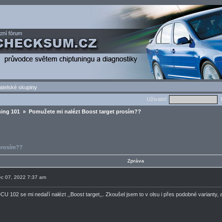
atelské skupiny
Uživatel:
H
ing 101
» Pomužete mi nalézt Boost target prosím??
 prosím??
Zpráva
nec 07, 2022 7:37 am
CU 102 se mi nedaří nalézt ,,Boost target,,. Zkoušel jsem to v olsu i přes podobné varianty