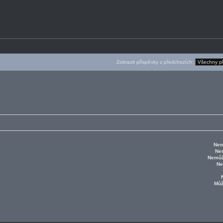
Zobrazit příspěvky z předchozích:
Nem
Ne
Nemůž
Ne
Mů