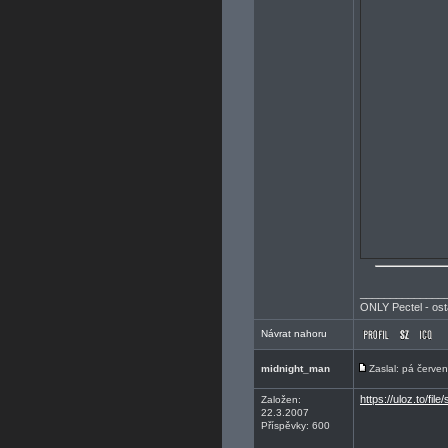
______________
ONLY Pectel - ost
Návrat nahoru
midnight_man
Zaslal: pá červe
https://uloz.to/f
Založen:
22.3.2007
Příspěvky: 600