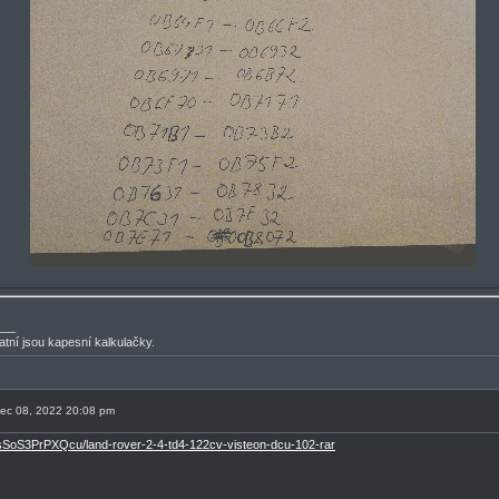
___
atní jsou kapesní kalkulačky.
nec 08, 2022 20:08 pm
ile/sSoS3PrPXQcu/land-rover-2-4-td4-122cv-visteon-dcu-102-rar