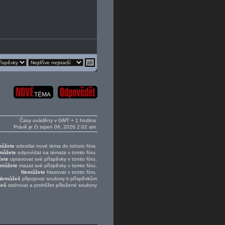
Časy uváděny v GMT + 1 hodina
Právě je čt srpen 06, 2026 2:02 am
ůžete
odesílat nové téma do tohoto fóra.
můžete
odpovídat na témata v tomto fóru.
ete
upravovat své příspěvky v tomto fóru.
můžete
mazat své příspěvky v tomto fóru.
Nemůžete
hlasovat v tomto fóru.
Nemůžeš
připojovat soubory k příspěvkům
žeš
stahovat a prohlížet přiložené soubory