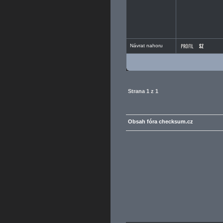
Návrat nahoru
Strana
1
z
1
Obsah fóra checksum.cz