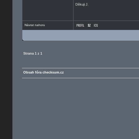
Děkuji J.
Návrat nahoru
Strana
1
z
1
Obsah fóra checksum.cz