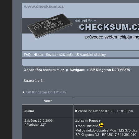
FAQ
Hledat
Seznam uživatelů
Uživatelské skupiny
Obsah fóra checksum.cz
»
Navigace
» BP Kingston DJ TMS375
Strana
1
z
1
BP Kingston DJ TMS375
Autor
Junior
Zaslal: ne listopad 07, 2021 18:38 pm
Zdravím Pánové
Založen: 16.5.2009
Příspěvky: 227
Trochu historie
Mel by nekdo obsah z Mcu TMS 375 plcc 4
BP Kingston DJ - BP4391 7 644 391 010