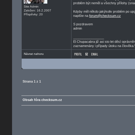
problém být neměl a všechny přílohy (snad)
Site Admin
Založen: 16.2.2007
Kdyby měl někdo jakýkoliv problém po upg
Příspěvky: 20
napište na
forum@checksum.cz
S pozdravem
admin
_________________
El Chupacabra již asi sto let děsí oprávn
zaznamenány i případy útoku na člověka.V
Návrat nahoru
Strana
1
z
1
Obsah fóra checksum.cz