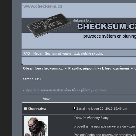
FAQ
Hledat
Seznam uživatelů
Uživatelské skupiny
Obsah fóra checksum.cz
»
Pravidla, připomínky k foru, oznámení
» Up
Strana
1
z
1
Upgrade serveru diskuzního fóra / přílohy - oprava
Autor
El Chupacabra
Zaslal: ne leden 20, 2019 15:46 pm
Zdravím všechny členy,
provedli jsme upgrade serveru s diskuzní
Poslední dobou se objevovaly problémy s p