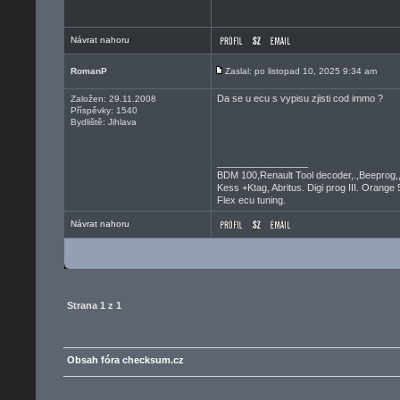
Návrat nahoru
RomanP
Zaslal: po listopad 10, 2025 9:34 am
Da se u ecu s vypisu zjisti cod immo ?
Založen: 29.11.2008
Příspěvky: 1540
Bydliště: Jihlava
_________________
BDM 100,Renault Tool decoder,.,Beeprog,
Kess +Ktag, Abritus. Digi prog III. Orange 
Flex ecu tuning.
Návrat nahoru
Strana
1
z
1
Obsah fóra checksum.cz