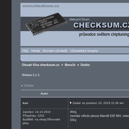
FAQ
Hledat
Seznam uživatelů
Uživatelské skupiny
Obsah fóra checksum.cz
»
Benzín
» Doblo
Strana
1
z
1
Doblo
Autor
kari
Zaslal: so prosinec 10, 2016 11:39 am
Ahoj,
Založen: 14.10.2010
Příspěvky: 1202
nemáte někdo pinout Marelli 5SF.MH, ne
Bydliště: na okraji Dřínovské
Díky
jámy