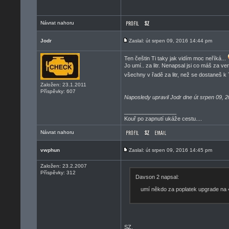
Návrat nahoru
Jodr
Zaslal: út srpen 09, 2016 14:44 pm
Ten češtin Ti taky jak vidím moc neříká...
Jo umí.. za litr. Nenapsal jsi co máš za ver
všechny v řadě za litr, než se dostaneš 
Založen: 23.1.2011
Příspěvky: 607
Naposledy upravil Jodr dne út srpen 09, 
_________________
Kouř po zapnutí ukáže cestu....
Návrat nahoru
vwphun
Zaslal: út srpen 09, 2016 14:45 pm
Založen: 23.2.2007
Příspěvky: 312
Davson 2 napsal:
umí někdo za poplatek upgrade na 
SZ.