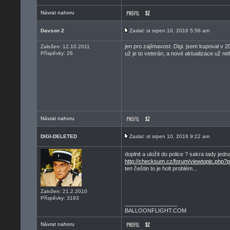
Návrat nahoru
Davson 2
Zaslal: st srpen 10, 2016 5:56 am
jen pro zajímavost. Digi. jsem kupoval v
Založen: 12.10.2011
Příspěvky: 26
už je to veterán, a nové aktualizace už neb
Návrat nahoru
DIGI-DELETED
Zaslal: st srpen 10, 2016 9:22 am
doplnit a uložit do police ? sakra tady jedn
http://checksum.cz/forum/viewtopic.php?
ten češtin to je holt problém...
Založen: 21.2.2010
Příspěvky: 3193
_________________
BALLOONFLIGHT.COM
Návrat nahoru