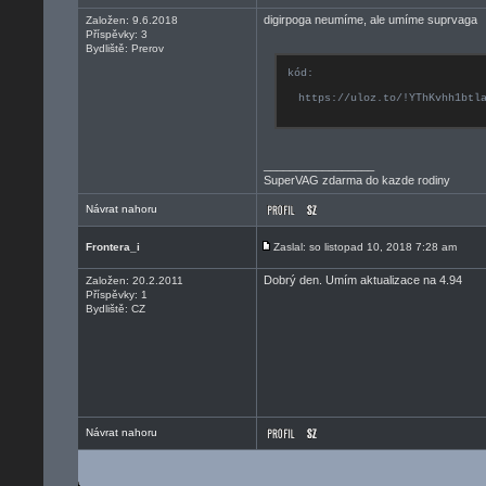
digirpoga neumíme, ale umíme suprvaga
Založen: 9.6.2018
Příspěvky: 3
Bydliště: Prerov
kód:
https://uloz.to/!YThKvhh1btl
_________________
SuperVAG zdarma do kazde rodiny
Návrat nahoru
Frontera_i
Zaslal: so listopad 10, 2018 7:28 am
Dobrý den. Umím aktualizace na 4.94
Založen: 20.2.2011
Příspěvky: 1
Bydliště: CZ
Návrat nahoru