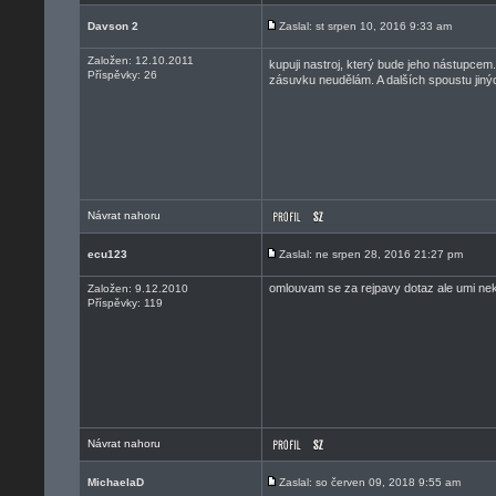
Davson 2
Zaslal: st srpen 10, 2016 9:33 am
Založen: 12.10.2011
kupuji nastroj, který bude jeho nástupcem
Příspěvky: 26
zásuvku neudělám. A dalších spoustu jinýc
Návrat nahoru
ecu123
Zaslal: ne srpen 28, 2016 21:27 pm
omlouvam se za rejpavy dotaz ale umi nekd
Založen: 9.12.2010
Příspěvky: 119
Návrat nahoru
MichaelaD
Zaslal: so červen 09, 2018 9:55 am