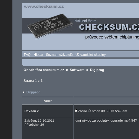
FAQ
Hledat
Seznam uživatelů
Uživatelské skupiny
Obsah fóra checksum.cz
»
Software
» Digiprog
Strana
1
z
1
Digiprog
Autor
Davson 2
Zaslal: út srpen 09, 2016 5:42 am
umí někdo za poplatek upgrade na 4.94?
Založen: 12.10.2011
Příspěvky: 26