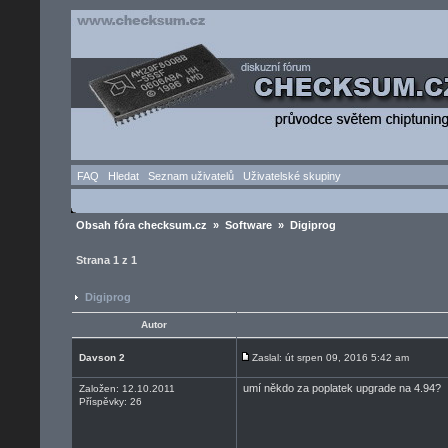
FAQ
Hledat
Seznam uživatelů
Uživatelské skupiny
Obsah fóra checksum.cz
»
Software
» Digiprog
Strana
1
z
1
Digiprog
Autor
Davson 2
Zaslal: út srpen 09, 2016 5:42 am
umí někdo za poplatek upgrade na 4.94?
Založen: 12.10.2011
Příspěvky: 26