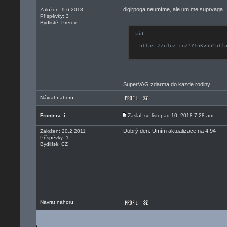
digirpoga neumíme, ale umíme suprvaga
Založen: 9.6.2018
Příspěvky: 3
Bydliště: Prerov
kód:
https://uloz.to/!YThKvhh1btl
_________________
SuperVAG zdarma do kazde rodiny
Návrat nahoru
Frontera_i
Zaslal: so listopad 10, 2018 7:28 am
Dobrý den. Umím aktualizace na 4.94
Založen: 20.2.2011
Příspěvky: 1
Bydliště: CZ
Návrat nahoru