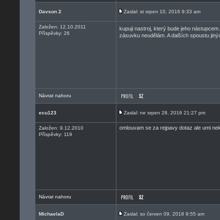
Davson 2
Zaslal: st srpen 10, 2016 9:33 am
Založen: 12.10.2011
kupuji nastroj, který bude jeho nástupcem
Příspěvky: 26
zásuvku neudělám. A dalších spoustu jinýc
Návrat nahoru
ecu123
Zaslal: ne srpen 28, 2016 21:27 pm
omlouvam se za rejpavy dotaz ale umi nekd
Založen: 9.12.2010
Příspěvky: 119
Návrat nahoru
MichaelaD
Zaslal: so červen 09, 2018 9:55 am