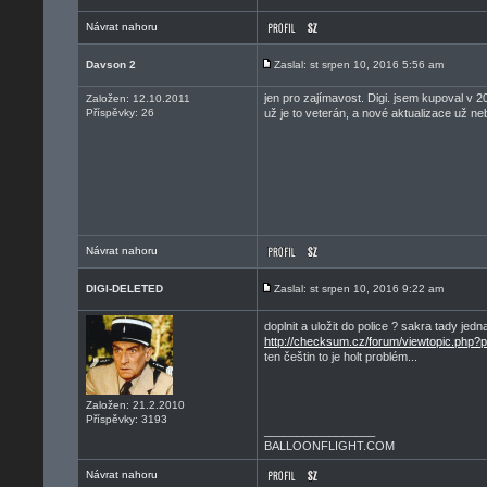
Návrat nahoru
Davson 2
Zaslal: st srpen 10, 2016 5:56 am
jen pro zajímavost. Digi. jsem kupoval v
Založen: 12.10.2011
Příspěvky: 26
už je to veterán, a nové aktualizace už neb
Návrat nahoru
DIGI-DELETED
Zaslal: st srpen 10, 2016 9:22 am
doplnit a uložit do police ? sakra tady jedn
http://checksum.cz/forum/viewtopic.php?
ten češtin to je holt problém...
Založen: 21.2.2010
Příspěvky: 3193
_________________
BALLOONFLIGHT.COM
Návrat nahoru