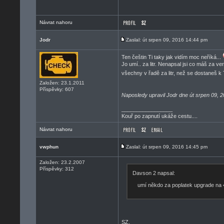
Návrat nahoru
Jodr
Zaslal: út srpen 09, 2016 14:44 pm
Ten češtin Ti taky jak vidím moc neříká...
Jo umí.. za litr. Nenapsal jsi co máš za ver
všechny v řadě za litr, než se dostaneš 
Založen: 23.1.2011
Příspěvky: 607
Naposledy upravil Jodr dne út srpen 09, 
_________________
Kouř po zapnutí ukáže cestu....
Návrat nahoru
vwphun
Zaslal: út srpen 09, 2016 14:45 pm
Založen: 23.2.2007
Příspěvky: 312
Davson 2 napsal:
umí někdo za poplatek upgrade na 
SZ.