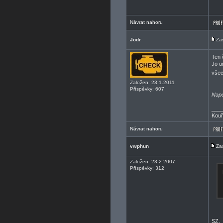
Návrat nahoru
Jodr
Za
Ten 
Jo u
všec
Založen: 23.1.2011
Příspěvky: 607
Napo
___
Kouř
Návrat nahoru
vwphun
Za
Založen: 23.2.2007
Příspěvky: 312
SZ.