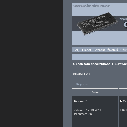
FAQ
Hledat
Seznam uživatelů
Uživ
Obsah fóra checksum.cz
»
Softwa
Strana
1
z
1
Digiprog
Autor
Davson 2
Za
umí 
Založen: 12.10.2011
Příspěvky: 26