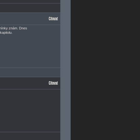
odmínky znám. Dnes
kapitolu.