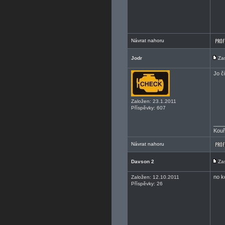
Návrat nahoru
Jodr
Za
Jo č
Založen: 23.1.2011
Příspěvky: 607
___
Kouř
Návrat nahoru
Davson 2
Za
no k
Založen: 12.10.2011
Příspěvky: 26