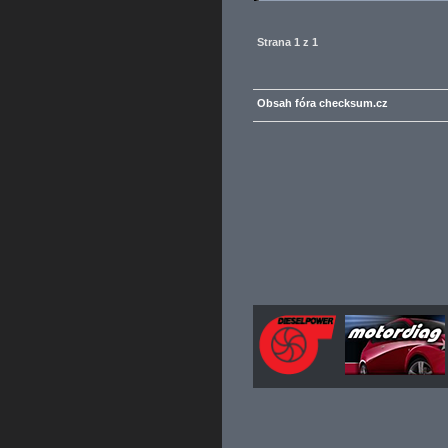
Strana
1
z
1
Obsah fóra checksum.cz