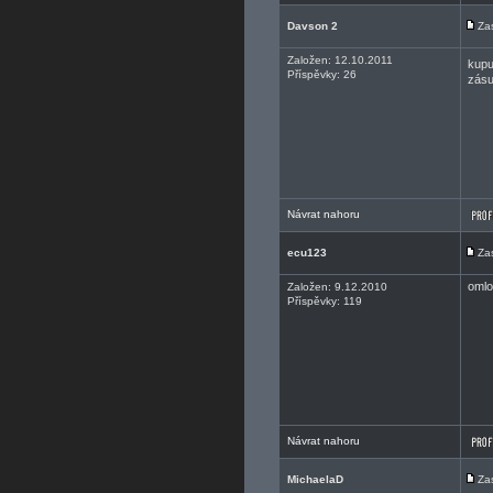
Davson 2
Za
Založen: 12.10.2011
kupu
Příspěvky: 26
zásu
Návrat nahoru
ecu123
Za
omlo
Založen: 9.12.2010
Příspěvky: 119
Návrat nahoru
MichaelaD
Za