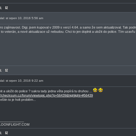
slal: st srpen 10, 2016 5:56 am
pro zajímavost. Digi. jsem kupoval v 2009 s verzí 4.64. a samo že sem aktualizoval. Tak p
e to veterán, a nové aktualizace už nebudou. Chci to jen doplnit a uložit do police. Tím uzavřu 
slal: st srpen 10, 2016 9:22 am
nit a uložit do police ? sakra tady jedna věta popírá tu druhou ...
://checksum.cz/forum/viewtopic.php?p=56439&highlight=#56439
eštin to je holt problém...
______________
LOONFLIGHT.COM