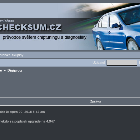
atelské skupiny
Uživatel:
H
re
» Digiprog
Zpráva
slal: út srpen 09, 2016 5:42 am
někdo za poplatek upgrade na 4.94?