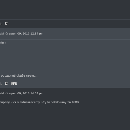
slal: út srpen 09, 2016 12:34 pm
íňan
______________
 po zapnutí ukáže cestu....
slal: út srpen 09, 2016 14:02 pm
oupený v čr s aktualizacemy. Prý to někdo umý za 1000.