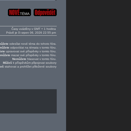
Časy uváděny v GMT + 1 hodina
Právě je čt srpen 06, 2026 22:55 pm
ůžete
odesílat nové téma do tohoto fóra.
můžete
odpovídat na témata v tomto fóru.
ete
upravovat své příspěvky v tomto fóru.
můžete
mazat své příspěvky v tomto fóru.
Nemůžete
hlasovat v tomto fóru.
Můžeš
k příspěvkům připojovat soubory
žeš
stahovat a prohlížet přiložené soubory