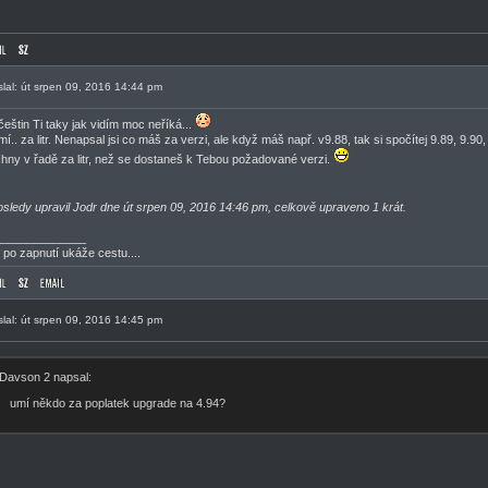
slal: út srpen 09, 2016 14:44 pm
češtin Ti taky jak vidím moc neříká...
mí.. za litr. Nenapsal jsi co máš za verzi, ale když máš např. v9.88, tak si spočítej 9.89, 9.90, 
hny v řadě za litr, než se dostaneš k Tebou požadované verzi.
sledy upravil Jodr dne út srpen 09, 2016 14:46 pm, celkově upraveno 1 krát.
______________
 po zapnutí ukáže cestu....
slal: út srpen 09, 2016 14:45 pm
Davson 2 napsal:
umí někdo za poplatek upgrade na 4.94?