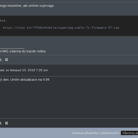
rpoga neumíme, ale umíme suprvaga
kód:
https://uloz.to/!YThKvhh1btla/supervag-cable-7i-firmware-57-zip
______________
rVAG zdarma do kazde rodiny
slal: so listopad 10, 2018 7:28 am
ý den. Umím aktualizace na 4.94
Zobrazit příspěvky z předchozích: