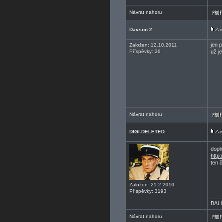
Návrat nahoru
Davson 2
Za
jen 
Založen: 12.10.2011
Příspěvky: 26
už j
Návrat nahoru
DIGI-DELETED
Za
dopl
http
ten č
Založen: 21.2.2010
Příspěvky: 3193
___
BAL
Návrat nahoru