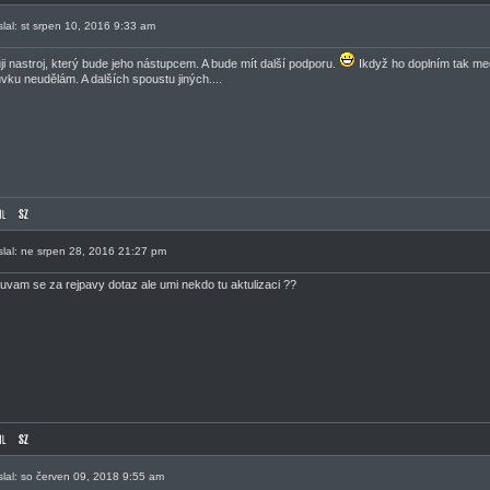
slal: st srpen 10, 2016 9:33 am
ji nastroj, který bude jeho nástupcem. A bude mít další podporu.
Ikdyž ho doplním tak m
vku neudělám. A dalších spoustu jiných....
slal: ne srpen 28, 2016 21:27 pm
uvam se za rejpavy dotaz ale umi nekdo tu aktulizaci ??
slal: so červen 09, 2018 9:55 am