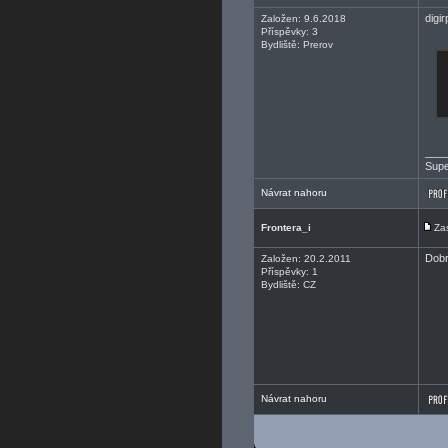
digi
Založen: 9.6.2018
Příspěvky: 3
Bydliště: Prerov
___
Supe
Návrat nahoru
Frontera_i
Za
Dobr
Založen: 20.2.2011
Příspěvky: 1
Bydliště: CZ
Návrat nahoru