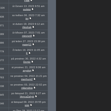
Pitlik
út červen 13, 2023 9:51 am
8326
autista
so květen 06, 2023 7:32 am
408
jini
st duben 19, 2023 9:12 am
371
Aleshak
út březen 07, 2023 7:01 am
589
mironet8
pá leden 27, 2023 15:36 pm
386
matej12
čt leden 19, 2023 11:05 am
779
K
pá prosinec 30, 2022 4:32 am
172
Domio
st prosinec 21, 2022 9:06 am
498
anydraj
ne prosinec 04, 2022 21:21 pm
763
manhunt2
so prosinec 03, 2022 22:02 pm
038
milansilvia
po listopad 21, 2022 8:27 am
945
VencaZahyb
st listopad 09, 2022 20:55 pm
046
jokir
so říjen 29, 2022 12:17 pm