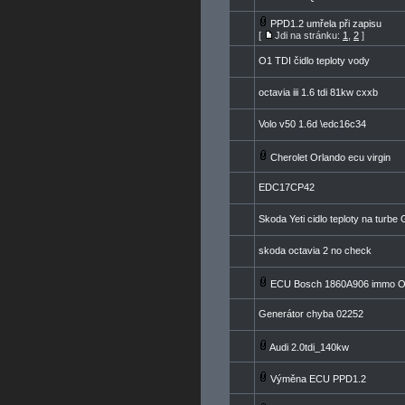
PPD1.2 umřela při zapisu
[
Jdi na stránku:
1
,
2
]
O1 TDI čidlo teploty vody
octavia iii 1.6 tdi 81kw cxxb
Volo v50 1.6d \edc16c34
Cherolet Orlando ecu virgin
EDC17CP42
Skoda Yeti cidlo teploty na turbe
skoda octavia 2 no check
ECU Bosch 1860A906 immo 
Generátor chyba 02252
Audi 2.0tdi_140kw
Výměna ECU PPD1.2