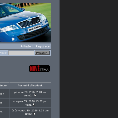
Přihlášení
Registrace
eslo:
dnuto
Poslední příspěvek
pá únor 23, 2007 2:10 am
487
Antoán
st srpen 05, 2026 13:22 pm
49
vaha
čt červenec 30, 2026 3:23 am
75
Braba