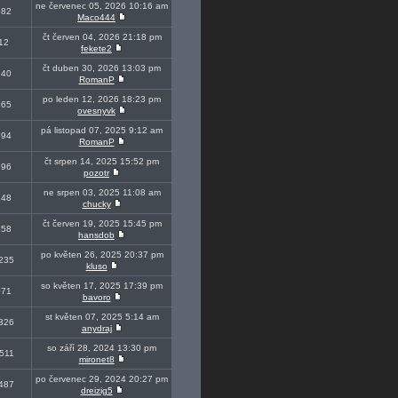
ne červenec 05, 2026 10:16 am
582
Maco444
čt červen 04, 2026 21:18 pm
12
fekete2
čt duben 30, 2026 13:03 pm
340
RomanP
po leden 12, 2026 18:23 pm
765
ovesnyvk
pá listopad 07, 2025 9:12 am
894
RomanP
čt srpen 14, 2025 15:52 pm
896
pozotr
ne srpen 03, 2025 11:08 am
248
chucky
čt červen 19, 2025 15:45 pm
558
hansdob
po květen 26, 2025 20:37 pm
235
kluso
so květen 17, 2025 17:39 pm
071
bavoro
st květen 07, 2025 5:14 am
326
anydraj
so září 28, 2024 13:30 pm
511
mironet8
po červenec 29, 2024 20:27 pm
487
dreizig5