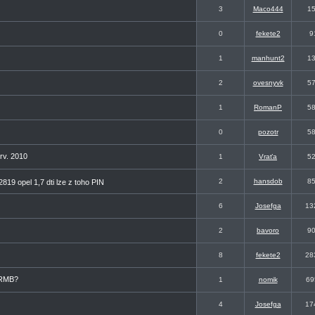
3
Maco444
1
0
fekete2
9
1
manhunt2
1
2
ovesnyvk
5
1
RomanP
5
0
pozotr
5
rv. 2010
1
Vraťa
5
2
hansdob
8
19 opel 1,7 dti lze z toho PIN
6
Josefga
13
2
bavoro
9
8
fekete2
28
CRMB?
1
nomik
69
4
Josefga
17