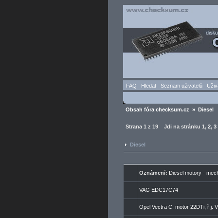
FAQ
Hledat
Seznam uživatelů
Uživ
Obsah fóra checksum.cz
»
Diesel
Strana
1
z
19
Jdi na stránku
1
,
2
,
3
Diesel
Oznámení:
Diesel motory - mech
VAG EDC17C74
Opel Vectra C, motor 22DTi, ř.j