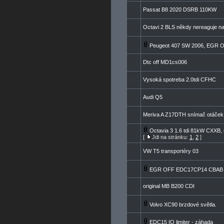
Passat B8 2020 DSRB 110KW
Octavi 2 BLS někdy nereaguje na 
Peugeot 407 SW 2006, EGR 
Dtc off MD1cs006
Vysoká spotreba 2.0tdi CFHC
Audi Q5
Meriva A Z17DTH snímač otáček 
Octavia 3 1.6 tdi 81kW CXXB, 
[
Jdi na stránku:
1
,
2
]
VW T5 transportéry 03
EGR OFF EDC17CP14 CBAB 
original MB B200 CDI
Volvo XC90 brzdové světla.
EDC15 IQ limiter - záhada