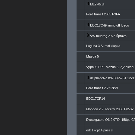
ML270cdi
Ford transit 2005 F3FA
EDC17C49 immo off Iveco
VW touareg 2.5 a úprava
Laguna 3 Skrtici klapka
Mazda 5
Vypnutí DPF Mazda 6, 2,2 diesel 
delphi delko 8973065751 122128
Ford transit 2.2 92kW
EDC17CP14
Mondeo 2.2 Tdci r.v 2008 P0532
Dieselgate u O3 2.0TDI 150ps 
edc17cp14 passat