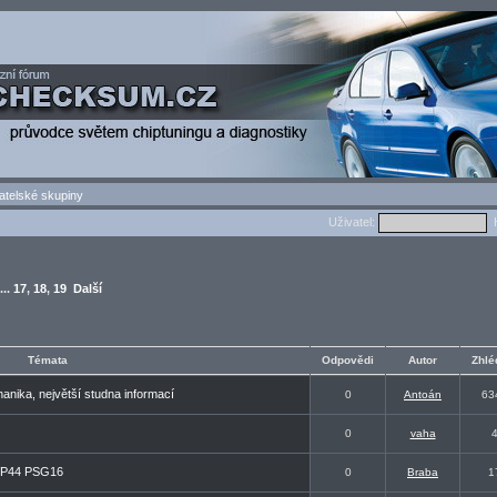
atelské skupiny
Uživatel:
H
...
17
,
18
,
19
Další
Témata
Odpovědi
Autor
Zhlé
anika, největší studna informací
0
Antoán
63
0
vaha
. VP44 PSG16
0
Braba
1