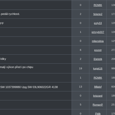
0
ROMIK
13
pedál rychlosti.
2
fekete2
17
0
poly33
13
OFF
1
johnyb007
13
0
milansilvia
12
6
pozotr
27
kliky
2
Elektrik
20
malý výkon před i po chipu
19
kajak16
98
1
ROMIK
16
13
Milalof
60
SW 1037399880 Upg.SW 03L906022GR 4138
0
brizzard
18
5
RomanP
25
0
Pitlik
17