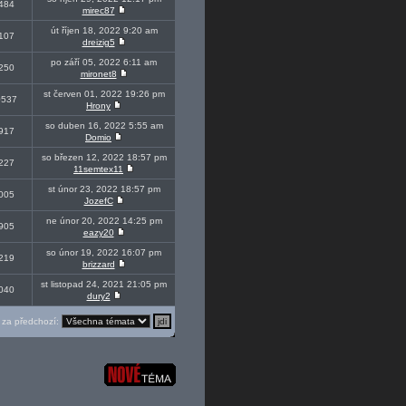
484
mirec87
út říjen 18, 2022 9:20 am
107
dreizig5
po září 05, 2022 6:11 am
250
mironet8
st červen 01, 2022 19:26 pm
0537
Hrony
so duben 16, 2022 5:55 am
917
Domio
so březen 12, 2022 18:57 pm
227
11semtex11
st únor 23, 2022 18:57 pm
005
JozefC
ne únor 20, 2022 14:25 pm
905
eazy20
so únor 19, 2022 16:07 pm
219
brizzard
st listopad 24, 2021 21:05 pm
040
dury2
za předchozí: