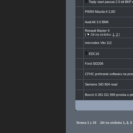
Teply start passat 2.0 tdi BKP 
P0093 Mazda 6 2,0D
Audi A6 3.0 BMK
Renault Master II
[
Jdi na stránku:
1
,
2
]
mercedes Vito 112
EDC16
Ford SID206
CFHC prehranie softwaru na pred
Siemens SID 804 read
Bosch 0 281 011 999 prosba o pi
Strana
1
z
19
Jdi na stránku
1
,
2
,
3