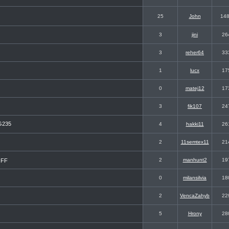
25
John
14
3
jini
26
3
reher64
33
1
lucx
17
0
matej12
17
3
fik107
24
 G235
4
hakki11
26
2
11semtex11
21
2
manhunt2
19
OFF
0
milansilvia
18
2
VencaZahyb
22
5
Hrony
28