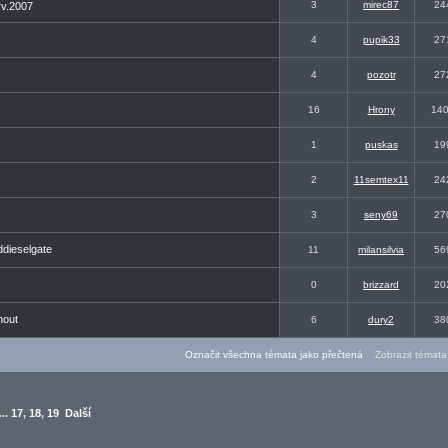
3
mirec87
24
rv.2007
4
pupik33
27
4
pozotr
27
16
Hrony
14
1
puskas
19
2
11semtex11
24
3
seny69
27
dieselgate
11
milansilvia
56
0
brizzard
20
nout
6
dury2
38
Označit všechna témata jako přečtená
Zobrazit témata 
...
17
,
18
,
19
Další