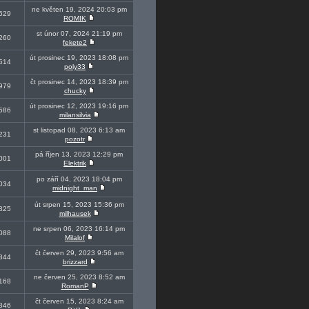
ne květen 19, 2024 20:03 pm
629
ROMIK
st únor 07, 2024 21:19 pm
260
fekete2
út prosinec 19, 2023 18:08 pm
514
poly33
čt prosinec 14, 2023 18:39 pm
979
chucky
út prosinec 12, 2023 19:16 pm
586
milansilvia
st listopad 08, 2023 6:13 am
231
pozotr
pá říjen 13, 2023 12:29 pm
001
Elektrik
po září 04, 2023 18:04 pm
034
midnight_man
út srpen 15, 2023 15:36 pm
825
milhausek
ne srpen 06, 2023 16:14 pm
088
Milalof
čt červen 29, 2023 9:56 am
844
brizzard
ne červen 25, 2023 8:52 am
168
RomanP
čt červen 15, 2023 8:24 am
846