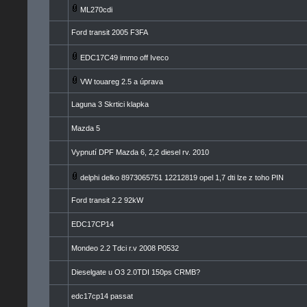
ML270cdi
Ford transit 2005 F3FA
EDC17C49 immo off Iveco
VW touareg 2.5 a úprava
Laguna 3 Skrtici klapka
Mazda 5
Vypnutí DPF Mazda 6, 2,2 diesel rv. 2010
delphi delko 8973065751 12212819 opel 1,7 dti lze z toho PIN
Ford transit 2.2 92kW
EDC17CP14
Mondeo 2.2 Tdci r.v 2008 P0532
Dieselgate u O3 2.0TDI 150ps CRMB?
edc17cp14 passat