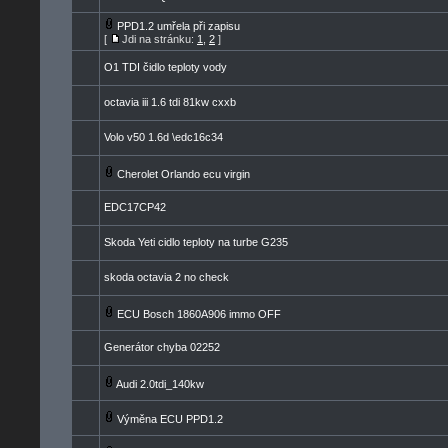
PPD1.2 umřela při zapisu
[
Jdi na stránku:
1
,
2
]
O1 TDI čidlo teploty vody
octavia iii 1.6 tdi 81kw cxxb
Volo v50 1.6d \edc16c34
Cherolet Orlando ecu virgin
EDC17CP42
Skoda Yeti cidlo teploty na turbe G235
skoda octavia 2 no check
ECU Bosch 1860A906 immo OFF
Generátor chyba 02252
Audi 2.0tdi_140kw
Výměna ECU PPD1.2