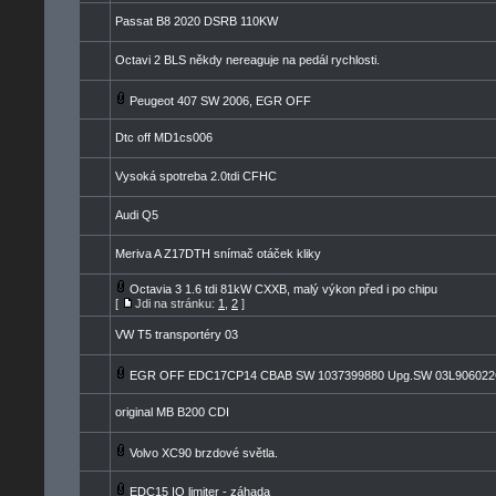
Passat B8 2020 DSRB 110KW
Octavi 2 BLS někdy nereaguje na pedál rychlosti.
Peugeot 407 SW 2006, EGR OFF
Dtc off MD1cs006
Vysoká spotreba 2.0tdi CFHC
Audi Q5
Meriva A Z17DTH snímač otáček kliky
Octavia 3 1.6 tdi 81kW CXXB, malý výkon před i po chipu
[
Jdi na stránku:
1
,
2
]
VW T5 transportéry 03
EGR OFF EDC17CP14 CBAB SW 1037399880 Upg.SW 03L906022
original MB B200 CDI
Volvo XC90 brzdové světla.
EDC15 IQ limiter - záhada