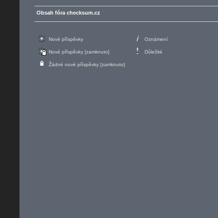
Obsah fóra checksum.cz
Nové příspěvky
Oznámení
Nové příspěvky [zamknuto]
Důležité
Žádné nové příspěvky [zamknuto]