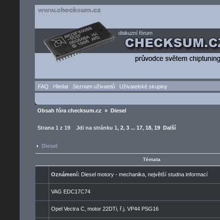
FAQ
Hledat
Seznam uživatelů
Uživatelské skupiny
Obsah fóra checksum.cz
»
Diesel
Strana
1
z
19
Jdi na stránku
1
,
2
,
3
...
17
,
18
,
19
Další
Diesel
Témata
Oznámení:
Diesel motory - mechanika, největší studna informací
VAG EDC17C74
Opel Vectra C, motor 22DTi, ř.j. VP44 PSG16