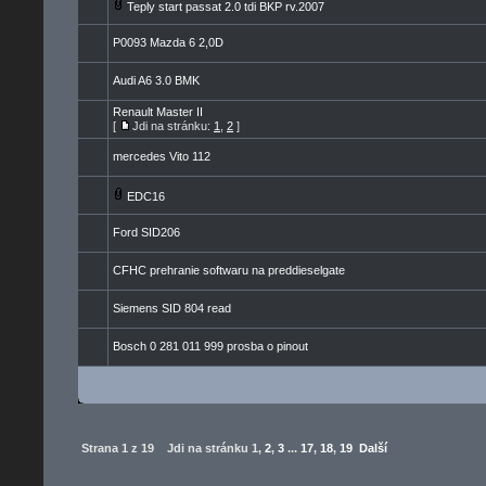
Teply start passat 2.0 tdi BKP rv.2007
P0093 Mazda 6 2,0D
Audi A6 3.0 BMK
Renault Master II
[
Jdi na stránku:
1
,
2
]
mercedes Vito 112
EDC16
Ford SID206
CFHC prehranie softwaru na preddieselgate
Siemens SID 804 read
Bosch 0 281 011 999 prosba o pinout
Strana
1
z
19
Jdi na stránku
1
,
2
,
3
...
17
,
18
,
19
Další