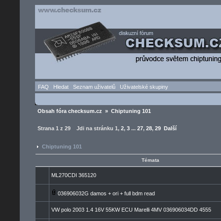
FAQ
Hledat
Seznam uživatelů
Uživatelské skupiny
Obsah fóra checksum.cz
»
Chiptuning 101
Strana
1
z
29
Jdi na stránku
1
,
2
,
3
...
27
,
28
,
29
Další
Chiptuning 101
Témata
ML270CDI 365120
036906032G damos + ori + full bdm read
VW polo 2003 1.4 16V 55KW ECU Marelli 4MV 036906034DD 4555