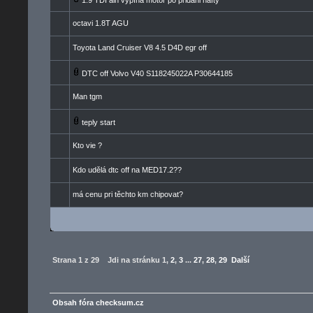
1.9 TDI alh vypíná motor po přidáni nafty
octavi 1.8T AGU
Toyota Land Cruiser V8 4.5 D4D egr off
DTC off Volvo V40 S118245022A P30644185
Man tgm
teply start
Kto vie ?
Kdo udělá dtc off na MED17.2??
má cenu pri těchto km chipovat?
Strana
1
z
29
Jdi na stránku
1
,
2
,
3
...
27
,
28
,
29
Další
Obsah fóra checksum.cz