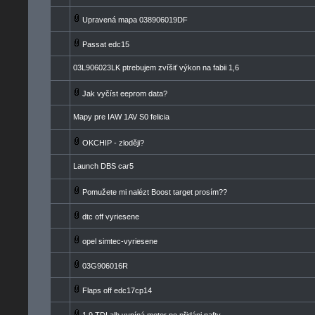
Upravená mapa 038906019DF
Passat edc15
03L906023LK ptrebujem zvíšiť výkon na fabii 1,6
Jak vyčíst eeprom data?
Mapy pre IAW 1AV S0 felicia
OKCHIP - zloději?
Launch DBS car5
Pomužete mi nalézt Boost target prosím??
dtc off vyriesene
opel simtec-vyriesene
03G906016R
Flaps off edc17cp14