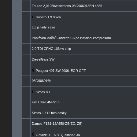
Touran 2,0125kw siemens 03G906018EH 4355
Superb 1.9 96kw
Uz je tady zase
Poptávka ladění Corvette C6 po instalaci kompresoru
2.0 TDI CFHC 103kw chip
DieselGate SW
Peugeot 407 SW 2006, EGR OFF
03G906016K
Simos 8.1
Fiat Ullise 4MP2.05
Simos 10.12 foto desky
Damos F1B1-12A650-ZB(ZC, ZE)
Octavia 1 1.6 BFQ simos3.3a