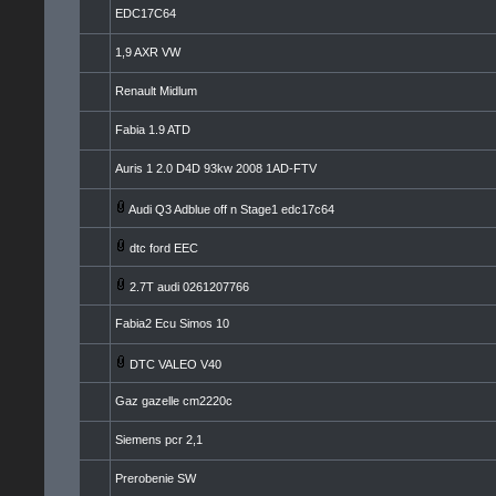
EDC17C64
1,9 AXR VW
Renault Midlum
Fabia 1.9 ATD
Auris 1 2.0 D4D 93kw 2008 1AD-FTV
Audi Q3 Adblue off n Stage1 edc17c64
dtc ford EEC
2.7T audi 0261207766
Fabia2 Ecu Simos 10
DTC VALEO V40
Gaz gazelle cm2220c
Siemens pcr 2,1
Prerobenie SW