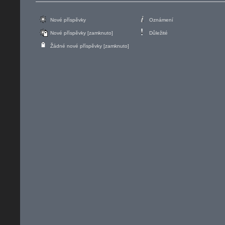
Nové příspěvky
Oznámení
Nové příspěvky [zamknuto]
Důležité
Žádné nové příspěvky [zamknuto]