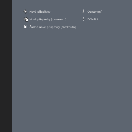
Nové příspěvky
Oznámení
Nové příspěvky [zamknuto]
Důležité
Žádné nové příspěvky [zamknuto]