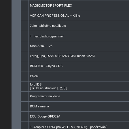
MAGICMOTORSPORT FLEX
VCP CAN PROFESSIONAL + K line
Jako nabíječku používate
nec dashprogrammer
flash S29GL128
xprog, upa, R270 a 9S12XDT384 mask 3M25J
BDM 100 - Chyba CRC
Pájeni
ford IDS
[
Jdi na stránku:
1
,
2
,
3
]
Programator na kluče
BCM záměna
ECU Dodge GPEC2A
Adapter SOP44 pro WILLEM (29F400) - poděkování