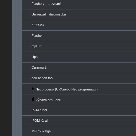
Flashery - srovnání
Univerzální diagnostika
KEESv3
Flasher
mjd 6f3
Upa
Carprog 2
ecu bench tool
Necprocesor(UPA nebo Nec programátor)
Výbava pro Fabii
PCM tuner
IPDM Xtrail
MPC55x bga