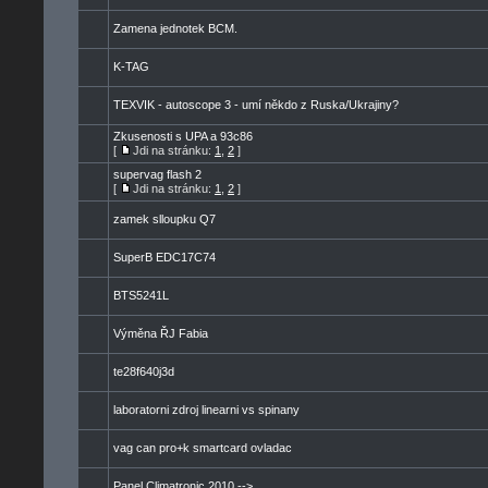
Zamena jednotek BCM.
K-TAG
TEXVIK - autoscope 3 - umí někdo z Ruska/Ukrajiny?
Zkusenosti s UPA a 93c86
[
Jdi na stránku:
1
,
2
]
supervag flash 2
[
Jdi na stránku:
1
,
2
]
zamek slloupku Q7
SuperB EDC17C74
BTS5241L
Výměna ŘJ Fabia
te28f640j3d
laboratorni zdroj linearni vs spinany
vag can pro+k smartcard ovladac
Panel Climatronic 2010 -->