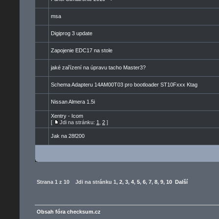
msa
Digiprog 3 update
Zapojenie EDC17 na stole
jaké zařízení na úpravu tacho Master3?
Schema Adapteru 14AM00T03 pro bootloader ST10Fxxx Ktag
Nissan Almera 1.5i
Xentry - Icom
[
Jdi na stránku:
1
,
2
]
Jak na 28f200
Strana
1
z
10
Jdi na stránku
1
,
2
,
3
,
4
,
5
,
6
,
7
,
8
,
9
,
10
Další
Obsah fóra checksum.cz