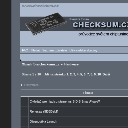
FAQ
Hledat
Seznam uživatelů
Uživatelské skupiny
Obsah fóra checksum.cz
»
Hardware
Strana
1
z
10
Jdi na stránku
1
,
2
,
3
,
4
,
5
,
6
,
7
,
8
,
9
,
10
Další
Hardware
Témata
Ovladač pre hlavicu siemenns SIDIS SmartPlug-W
Renesas r5f35l3ekff
Diagnostika Launch