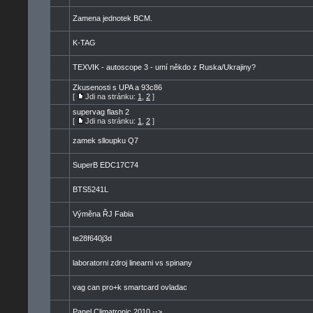
Zamena jednotek BCM.
K-TAG
TEXVIK - autoscope 3 - umí někdo z Ruska/Ukrajiny?
Zkusenosti s UPA a 93c86
[
Jdi na stránku:
1
,
2
]
supervag flash 2
[
Jdi na stránku:
1
,
2
]
zamek slloupku Q7
SuperB EDC17C74
BTS5241L
Výměna ŘJ Fabia
te28f640j3d
laboratorni zdroj linearni vs spinany
vag can pro+k smartcard ovladac
Panel Climatronic 2010 -->