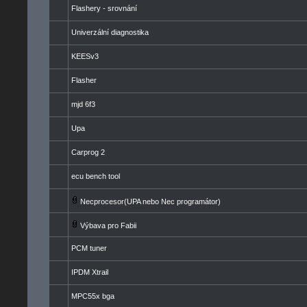
Flashery - srovnání
Univerzální diagnostika
KEESv3
Flasher
mjd 6f3
Upa
Carprog 2
ecu bench tool
Necprocesor(UPA nebo Nec programátor)
Výbava pro Fabii
PCM tuner
IPDM Xtrail
MPC55x bga