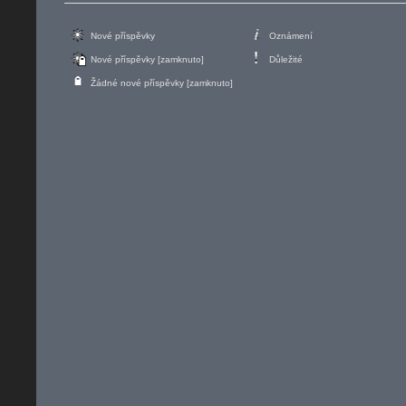
Nové příspěvky
Oznámení
Nové příspěvky [zamknuto]
Důležité
Žádné nové příspěvky [zamknuto]