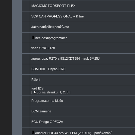
MAGICMOTORSPORT FLEX
VCP CAN PROFESSIONAL + K line
Jako nabíječku používate
nec dashprogrammer
flash S29GL128
xprog, upa, R270 a 9S12XDT384 mask 3M25J
BDM 100 - Chyba CRC
Pájeni
ford IDS
[
Jdi na stránku:
1
,
2
,
3
]
Programator na kluče
BCM záměna
ECU Dodge GPEC2A
Adapter SOP44 pro WILLEM (29F400) - poděkování