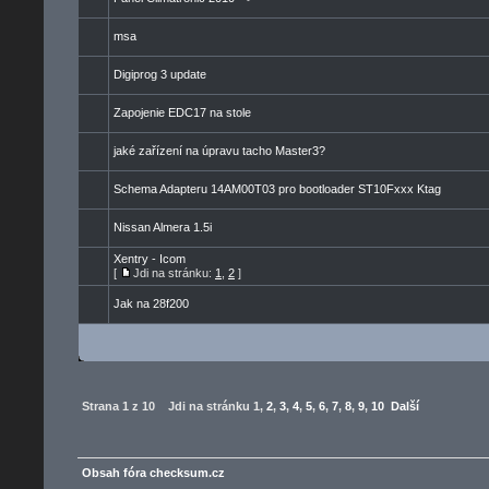
msa
Digiprog 3 update
Zapojenie EDC17 na stole
jaké zařízení na úpravu tacho Master3?
Schema Adapteru 14AM00T03 pro bootloader ST10Fxxx Ktag
Nissan Almera 1.5i
Xentry - Icom
[
Jdi na stránku:
1
,
2
]
Jak na 28f200
Strana
1
z
10
Jdi na stránku
1
,
2
,
3
,
4
,
5
,
6
,
7
,
8
,
9
,
10
Další
Obsah fóra checksum.cz