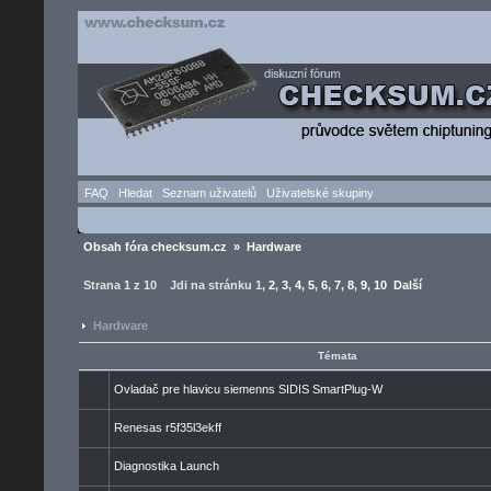
FAQ
Hledat
Seznam uživatelů
Uživatelské skupiny
Obsah fóra checksum.cz
»
Hardware
Strana
1
z
10
Jdi na stránku
1
,
2
,
3
,
4
,
5
,
6
,
7
,
8
,
9
,
10
Další
Hardware
Témata
Ovladač pre hlavicu siemenns SIDIS SmartPlug-W
Renesas r5f35l3ekff
Diagnostika Launch