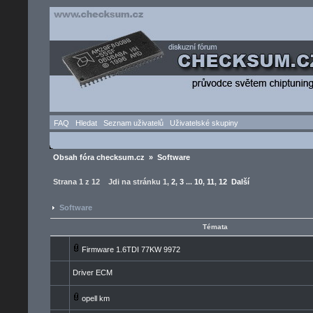
FAQ
Hledat
Seznam uživatelů
Uživatelské skupiny
Obsah fóra checksum.cz
»
Software
Strana
1
z
12
Jdi na stránku
1
,
2
,
3
...
10
,
11
,
12
Další
Software
Témata
Firmware 1.6TDI 77KW 9972
Driver ECM
opell km