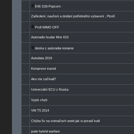
E46 318i Popcorn
Zaškolení, naučení a dodání potřebného vybavení , Plzeň
Profi IMMO OFF
Autoradio Isudar Mns 610
deska z autoradia noname
Autodata 2019
Komprese transit
Ako ste začínali?
Univerzální ECU z Ruska
Vypis chyb
VW T5 2014
Chýba 5v na snimačoch aneb jak si poradí kutil
putin hybrid warfare