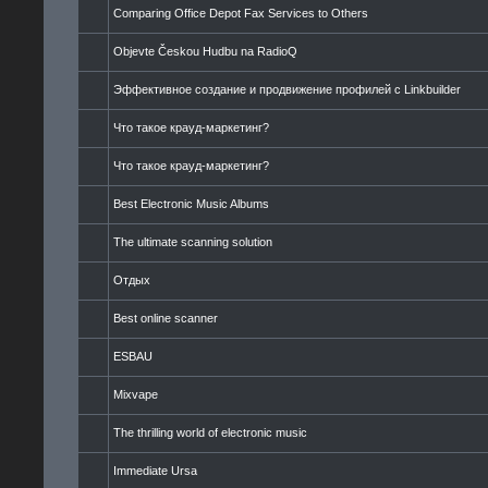
Comparing Office Depot Fax Services to Others
Objevte Českou Hudbu na RadioQ
Эффективное создание и продвижение профилей с Linkbuilder
Что такое крауд-маркетинг?
Что такое крауд-маркетинг?
Best Electronic Music Albums
The ultimate scanning solution
Отдых
Best online scanner
ESBAU
Mixvape
The thrilling world of electronic music
Immediate Ursa