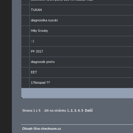
TUKAN
diagnostika suzuki
Hilty šrouby
:-)
PF 2017
diagnostik pm/ro
EET
17listopad ??
Strana
1
z
5
Jdi na stránku
1
,
2
,
3
,
4
,
5
Další
Obsah fóra checksum.cz