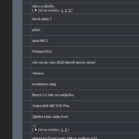
něco o důvěře
[
Jdi na stránku:
1
,
2
,
3
]
Nová doba ?
přání...
Ipad AIR 2
Přehled ECU
vše nej do roku 2018,hlavně pevné zdraví
Vánoce
kombinace diag
Bosch Cx hák na nabíječku
Vrakoviště MB TCE-Pha
Zjištění kódu rádia Ford
:-)
[
Jdi na stránku:
1
,
2
]
elektricke řízení punto 188 vs multicar m22