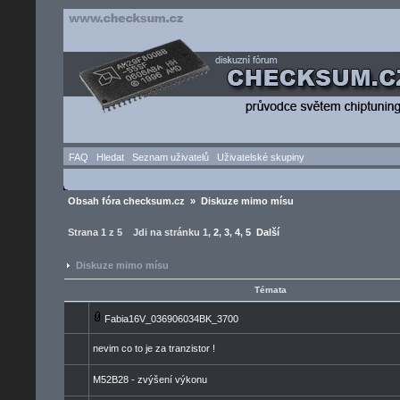
FAQ
Hledat
Seznam uživatelů
Uživatelské skupiny
Obsah fóra checksum.cz
»
Diskuze mimo mísu
Strana
1
z
5
Jdi na stránku
1
,
2
,
3
,
4
,
5
Další
Diskuze mimo mísu
Témata
Fabia16V_036906034BK_3700
nevim co to je za tranzistor !
M52B28 - zvýšení výkonu