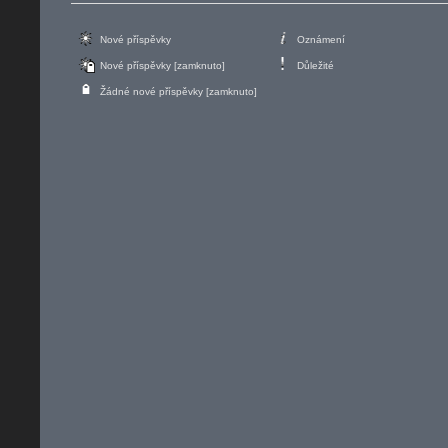
Nové příspěvky
Oznámení
Nové příspěvky [zamknuto]
Důležité
Žádné nové příspěvky [zamknuto]