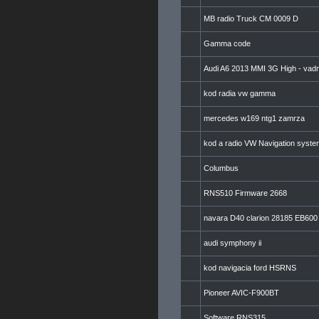
MB radio Truck CM 0009 D
Gamma code
Audi A6 2013 MMI 3G High - va
kod radia vw gamma
mercedes w169 ntg1 zamrza
kod a radio VW Navigation syst
Columbus
RNS510 Firmware 2668
navara D40 clarion 28185 EB600
audi symphony ii
kod navigacia ford HSRNS
Pioneer AVIC-F900BT
Software RNS315