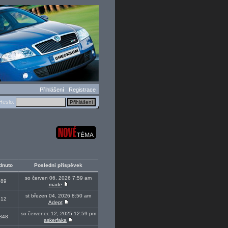
Přihlášení
Registrace
eslo:
dnuto
Poslední příspěvek
so červen 06, 2026 7:59 am
289
made
st březen 04, 2026 8:50 am
312
Adept
so červenec 12, 2025 12:59 pm
848
askerfaka