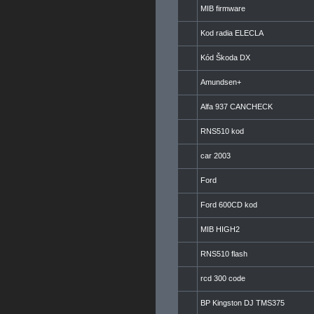
MIB firmware
Kod radia ELECLA
Kód Škoda DX
Amundsen+
Alfa 937 CANCHECK
RNS510 kod
car 2003
Ford
Ford 600CD kod
MIB HIGH2
RNS510 flash
rcd 300 code
BP Kingston DJ TMS375