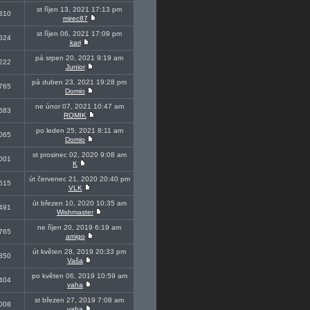
st říjen 13, 2021 17:13 pm
310
mirec87
st říjen 06, 2021 17:09 pm
624
kari
pá srpen 20, 2021 9:19 am
222
Junior
pá duben 23, 2021 19:28 pm
765
Domio
ne únor 07, 2021 10:47 am
683
ROMIK
po leden 25, 2021 8:11 am
065
Domio
st prosinec 02, 2020 9:08 am
001
K
út červenec 21, 2020 20:40 pm
615
VLK
út březen 10, 2020 10:35 am
491
Wishmaster
ne říjen 20, 2019 6:19 am
765
amigo
út květen 28, 2019 20:33 pm
850
Vaša
po květen 06, 2019 10:59 am
404
vaha
st březen 27, 2019 7:08 am
008
vaha