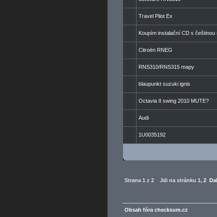
Travel Pilot Ex
Koupím instalační CD s češtin
Citroën RNEG
RNS310/RNS315 mapy
blaupunkt suzuki ignis
Octavia II swing 2010 MUTE?
Audi
1U0035192
Strana
1
z
2
Jdi na stránku
1
,
2
Dal
Obsah fóra checksum.cz