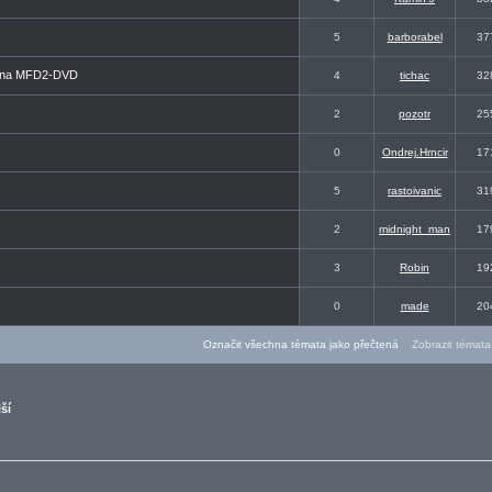
5
barborabel
37
ou na MFD2-DVD
4
tichac
32
2
pozotr
25
0
Ondrej.Hrncir
17
5
rastoivanic
31
2
midnight_man
17
3
Robin
19
0
made
20
Označit všechna témata jako přečtená
Zobrazit témata 
ší