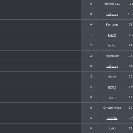
0
maros4341
7
8
hollyday
10
9
Kenapuc
23
1
Okura
18
2
amigo
29
2
keymaker
24
0
hollyday
14
2
made
20
2
amigo
16
0
chcp
17
0
Ondrej.Hrncir
17
4
mirec87
27
0
Junior
17