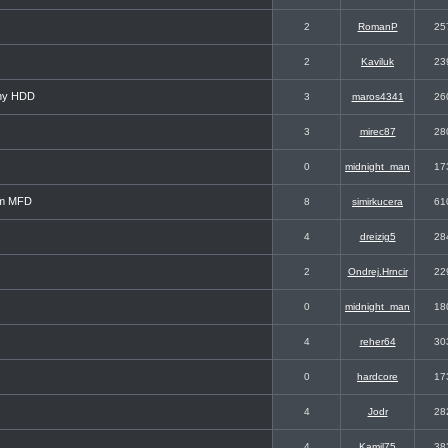
2
RomanP
25
2
Kaviluk
23
dny HDD
3
maros4341
26
3
mirec87
28
0
midnight_man
17
em MFD
8
simirkucera
61
4
dreizig5
28
2
Ondrej.Hrncir
22
0
midnight_man
18
4
reher64
30
0
hardcore
17
4
Jodr
28
4
Kamil75
38