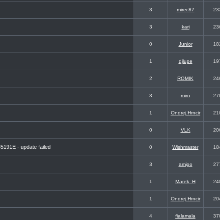
3
mirec87
23
3
kari
23
0
Junior
18
1
djlupe
19
2
ROMIK
24
3
miro
27
1
Ondrej.Hrncir
21
0
VLK
20
191E - update failed
0
Wishmaster
18
3
amigo
27
1
Marek_H
24
1
Ondrej.Hrncir
20
4
fialamala
37