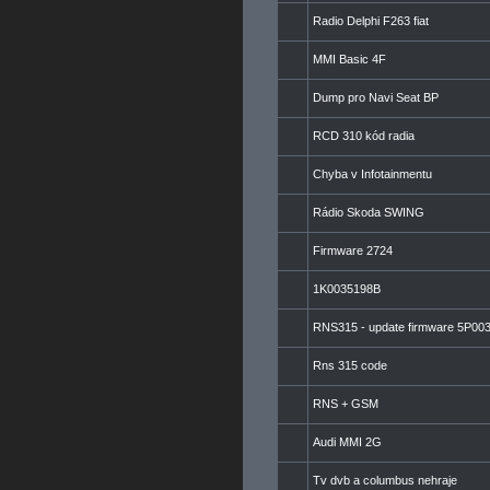
Radio Delphi F263 fiat
MMI Basic 4F
Dump pro Navi Seat BP
RCD 310 kód radia
Chyba v Infotainmentu
Rádio Skoda SWING
Firmware 2724
1K0035198B
RNS315 - update firmware 5P0035
Rns 315 code
RNS + GSM
Audi MMI 2G
Tv dvb a columbus nehraje