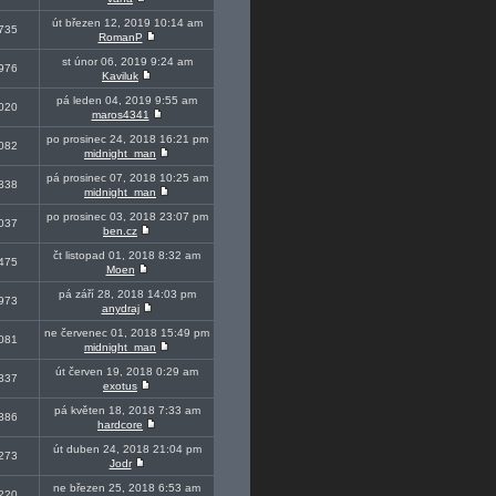
út březen 12, 2019 10:14 am
735
RomanP
st únor 06, 2019 9:24 am
976
Kaviluk
pá leden 04, 2019 9:55 am
020
maros4341
po prosinec 24, 2018 16:21 pm
082
midnight_man
pá prosinec 07, 2018 10:25 am
338
midnight_man
po prosinec 03, 2018 23:07 pm
037
ben.cz
čt listopad 01, 2018 8:32 am
475
Moen
pá září 28, 2018 14:03 pm
973
anydraj
ne červenec 01, 2018 15:49 pm
081
midnight_man
út červen 19, 2018 0:29 am
337
exotus
pá květen 18, 2018 7:33 am
386
hardcore
út duben 24, 2018 21:04 pm
273
Jodr
ne březen 25, 2018 6:53 am
220