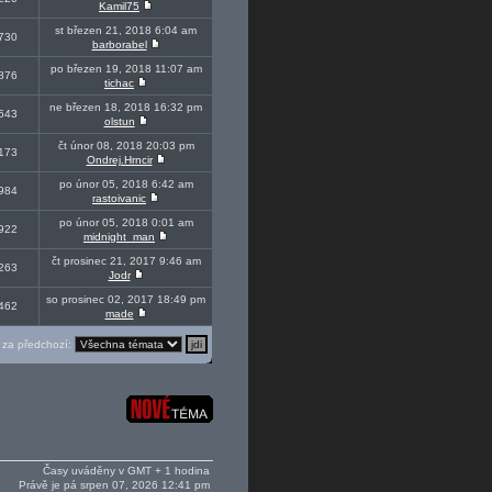
Kamil75
st březen 21, 2018 6:04 am
730
barborabel
po březen 19, 2018 11:07 am
876
tichac
ne březen 18, 2018 16:32 pm
543
olstun
čt únor 08, 2018 20:03 pm
173
Ondrej.Hrncir
po únor 05, 2018 6:42 am
984
rastoivanic
po únor 05, 2018 0:01 am
922
midnight_man
čt prosinec 21, 2017 9:46 am
263
Jodr
so prosinec 02, 2017 18:49 pm
462
made
za předchozí:
Časy uváděny v GMT + 1 hodina
Právě je pá srpen 07, 2026 12:41 pm