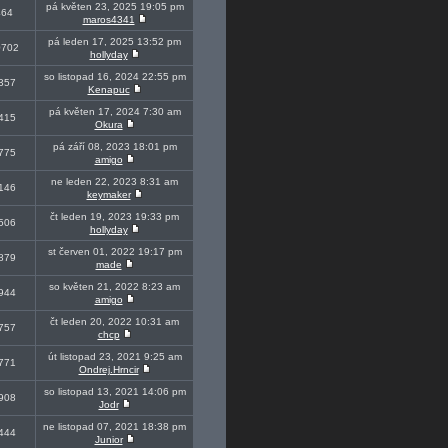
pá květen 23, 2025 19:05 pm
464
maros4341
pá leden 17, 2025 13:52 pm
0702
hollyday
so listopad 16, 2024 22:55 pm
357
Kenapuc
pá květen 17, 2024 7:30 am
415
Okura
pá září 08, 2023 18:01 pm
775
amigo
ne leden 22, 2023 8:31 am
146
keymaker
čt leden 19, 2023 19:33 pm
506
hollyday
st červen 01, 2022 19:17 pm
879
made
so květen 21, 2022 8:23 am
944
amigo
čt leden 20, 2022 10:31 am
757
chcp
út listopad 23, 2021 9:25 am
771
Ondrej.Hrncir
so listopad 13, 2021 14:06 pm
908
Jodr
ne listopad 07, 2021 18:38 pm
444
Junior