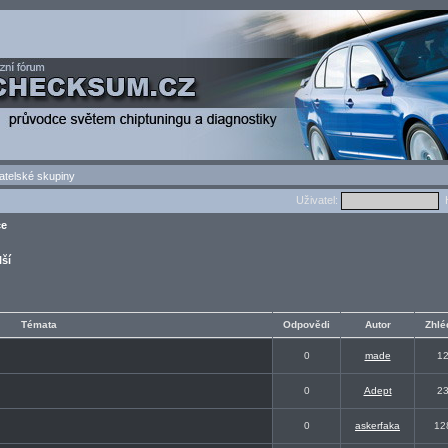
atelské skupiny
Uživatel:
H
ce
lší
Témata
Odpovědi
Autor
Zhlé
0
made
1
0
Adept
2
0
askerfaka
12