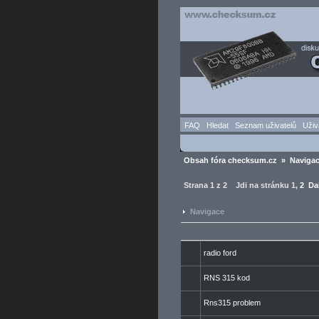
FAQ
Hledat
Seznam uživatelů
Uživ
Obsah fóra checksum.cz
»
Naviga
Strana
1
z
2
Jdi na stránku
1
,
2
Da
Navigace
radio ford
RNS 315 kod
Rns315 problem