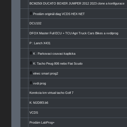
BCM250I DUCATO BOXER JUMPER 2012 2023 clone a konfigurace
Prodám originál diag VCDS HEX-NET
DCU102
DFOX Master Full ECU + TCU Agri Truck Cars Bikes a vvdiprog
P : Lanch X431
K : Parkovaci couvaci kaplicka
K: Tacho Peug 806 nebo Fiat Scudo
elnec smart prog2
vvdi prog
Korekcia km virtual tacho Golf 7
K: MJD8f3.b6
VCDS
Prodám LabProg+