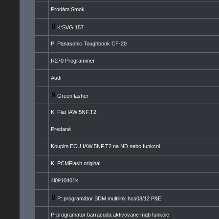
Prodám Smok
K:SVG 157
P: Panasonic Toughbook CF-20
R270 Programmer
Audi
Greenflasher
K. Fiat IAW 5NF.T2
Predané
Koupim ECU IAW 5NF.T2 na ND nebo funkcni
K: PCMFlash original
4l0910401k
P: programátor BDM multilink hcs08/12 P&E
P-programator barracuda aktivovane mqb funkcie