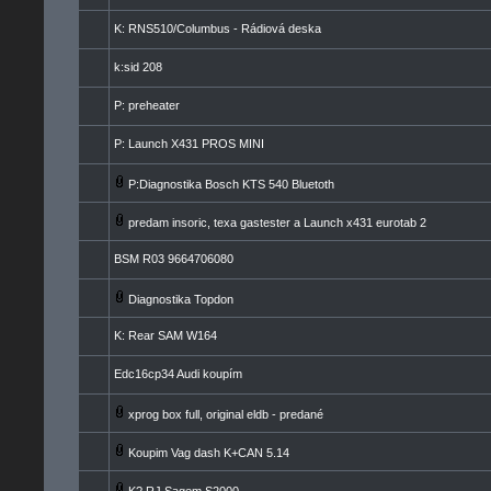
K: RNS510/Columbus - Rádiová deska
k:sid 208
P: preheater
P: Launch X431 PROS MINI
P:Diagnostika Bosch KTS 540 Bluetoth
predam insoric, texa gastester a Launch x431 eurotab 2
BSM R03 9664706080
Diagnostika Topdon
K: Rear SAM W164
Edc16cp34 Audi koupím
xprog box full, original eldb - predané
Koupim Vag dash K+CAN 5.14