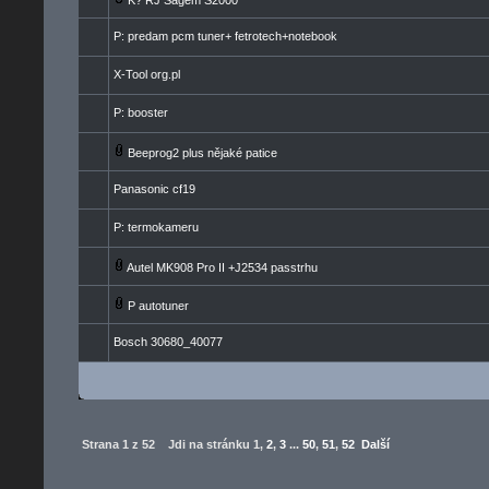
K? RJ Sagem S2000
P: predam pcm tuner+ fetrotech+notebook
X-Tool org.pl
P: booster
Beeprog2 plus nějaké patice
Panasonic cf19
P: termokameru
Autel MK908 Pro II +J2534 passtrhu
P autotuner
Bosch 30680_40077
Strana
1
z
52
Jdi na stránku
1
,
2
,
3
...
50
,
51
,
52
Další