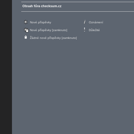
Obsah fóra checksum.cz
Nové příspěvky
Oznámení
Nové příspěvky [zamknuto]
Důležité
Žádné nové příspěvky [zamknuto]