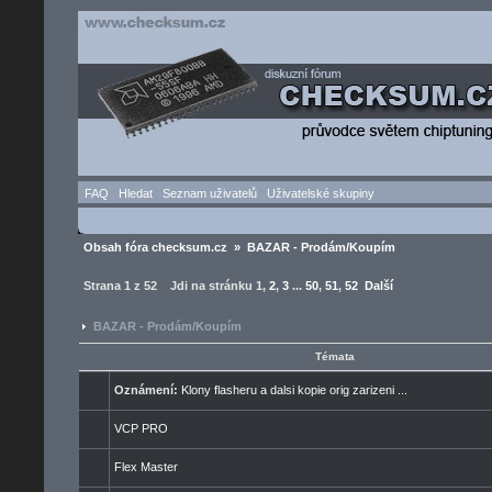
FAQ
Hledat
Seznam uživatelů
Uživatelské skupiny
Obsah fóra checksum.cz
»
BAZAR - Prodám/Koupím
Strana
1
z
52
Jdi na stránku
1
,
2
,
3
...
50
,
51
,
52
Další
BAZAR - Prodám/Koupím
Témata
Oznámení:
Klony flasheru a dalsi kopie orig zarizeni ...
VCP PRO
Flex Master