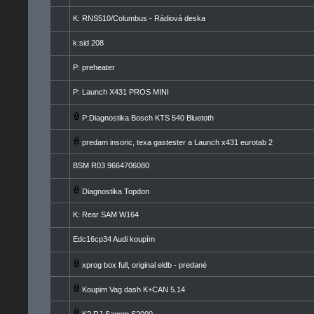
K: RNS510/Columbus - Rádiová deska
k:sid 208
P: preheater
P: Launch X431 PROS MINI
P:Diagnostika Bosch KTS 540 Bluetoth
predam insoric, texa gastester a Launch x431 eurotab 2
BSM R03 9664706080
Diagnostika Topdon
K: Rear SAM W164
Edc16cp34 Audi koupím
xprog box full, original eldb - predané
Koupim Vag dash K+CAN 5.14