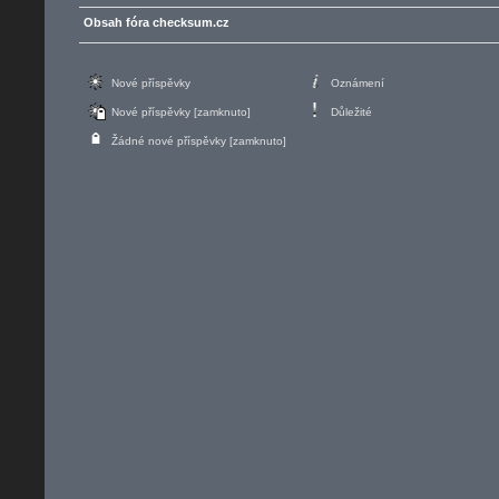
Obsah fóra checksum.cz
Nové příspěvky
Oznámení
Nové příspěvky [zamknuto]
Důležité
Žádné nové příspěvky [zamknuto]