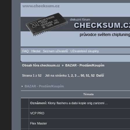
FAQ
Hledat
Seznam uživatelů
Uživatelské skupiny
Obsah fóra checksum.cz
»
BAZAR - Prodám/Koupím
Strana
1
z
52
Jdi na stránku
1
,
2
,
3
...
50
,
51
,
52
Další
BAZAR - Prodám/Koupím
Témata
Oznámení:
Klony flasheru a dalsi kopie orig zarizeni ...
VCP PRO
Flex Master