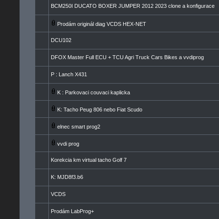
BCM250I DUCATO BOXER JUMPER 2012 2023 clone a konfigurace
Prodám originál diag VCDS HEX-NET
DCU102
DFOX Master Full ECU + TCU Agri Truck Cars Bikes a vvdiprog
P : Lanch X431
K : Parkovaci couvaci kaplicka
K: Tacho Peug 806 nebo Fiat Scudo
elnec smart prog2
vvdi prog
Korekcia km virtual tacho Golf 7
K: MJD8f3.b6
VCDS
Prodám LabProg+