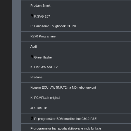
Prodám Smok
K:SVG 157
P: Panasonic Toughbook CF-20
R270 Programmer
Audi
Greenflasher
K. Fiat IAW 5NF.T2
Predané
Koupim ECU IAW 5NF.T2 na ND nebo funkcni
K: PCMFlash original
4l0910401k
P: programátor BDM multilink hcs08/12 P&E
P-programator barracuda aktivovane mqb funkcie