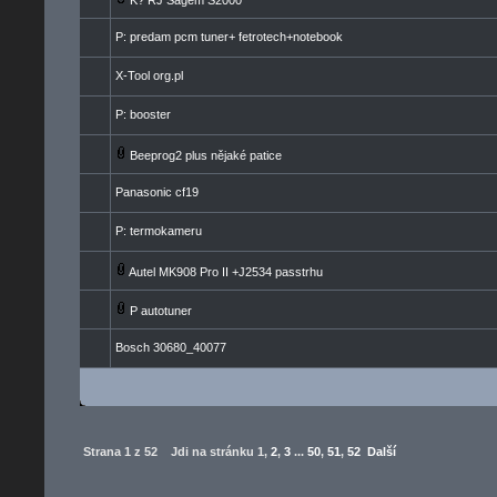
K? RJ Sagem S2000
P: predam pcm tuner+ fetrotech+notebook
X-Tool org.pl
P: booster
Beeprog2 plus nějaké patice
Panasonic cf19
P: termokameru
Autel MK908 Pro II +J2534 passtrhu
P autotuner
Bosch 30680_40077
Strana
1
z
52
Jdi na stránku
1
,
2
,
3
...
50
,
51
,
52
Další